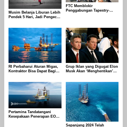
FTC Memblokir
Penggabungan Tapestry-
Musim Belanja Liburan Lebih
Capri Karena Tapestry
Pendek 5 Hari, Jadi Pengecer
Bersumpah Untuk Melawan
Harus Berlari Lebih Cepat di
Mengatakan Itu ‘Pro-
Tahun 2024
Konsumen’
RI Perbaharui Aturan Migas,
Grup Iklan yang Digugat Elon
Kontraktor Bisa Dapat Bagian
Musk Akan ‘Menghentikan’
Hingga 95 Persen
Operasionalnya
Pertamina Tandatangani
Kesepakaan Penerapan EOR
dengan Sinopec Akhir
Sepanjang 2024 Telah
Agustus 2024