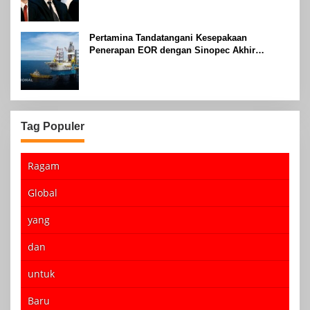
Pertamina Tandatangani Kesepakaan
Penerapan EOR dengan Sinopec Akhir
Agustus 2024
Tag Populer
Ragam
Global
yang
dan
untuk
Baru