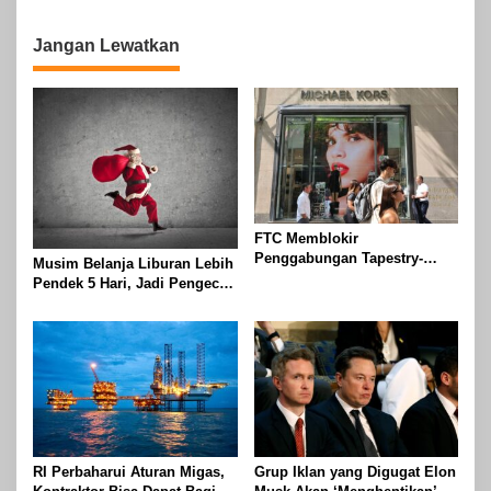
Jangan Lewatkan
FTC Memblokir
Penggabungan Tapestry-
Musim Belanja Liburan Lebih
Capri Karena Tapestry
Pendek 5 Hari, Jadi Pengecer
Bersumpah Untuk Melawan
Harus Berlari Lebih Cepat di
Mengatakan Itu ‘Pro-
Tahun 2024
Konsumen’
RI Perbaharui Aturan Migas,
Grup Iklan yang Digugat Elon