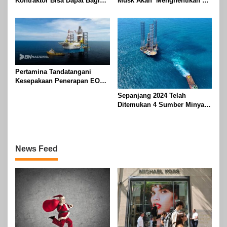
Kontraktor Bisa Dapat Bagian
Musk Akan ‘Menghentikan’
Hingga 95 Persen
Operasionalnya
Pertamina Tandatangani
Kesepakaan Penerapan EOR
dengan Sinopec Akhir
Sepanjang 2024 Telah
Agustus 2024
Ditemukan 4 Sumber Minyak
Baru di Indonesia
News Feed