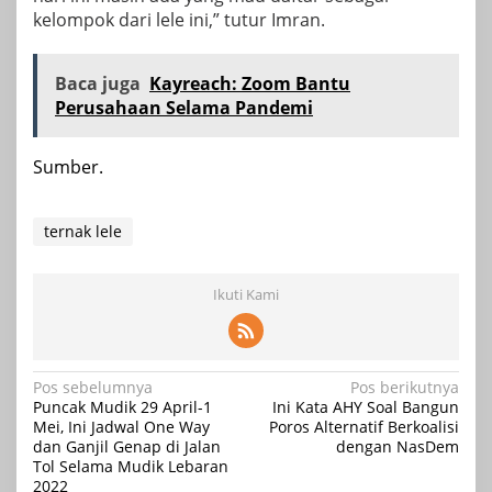
kelompok dari lele ini,” tutur Imran.
Baca juga
Kayreach: Zoom Bantu
Perusahaan Selama Pandemi
Sumber.
ternak lele
Ikuti Kami
Navigasi
Pos sebelumnya
Pos berikutnya
Puncak Mudik 29 April-1
Ini Kata AHY Soal Bangun
pos
Mei, Ini Jadwal One Way
Poros Alternatif Berkoalisi
dan Ganjil Genap di Jalan
dengan NasDem
Tol Selama Mudik Lebaran
2022