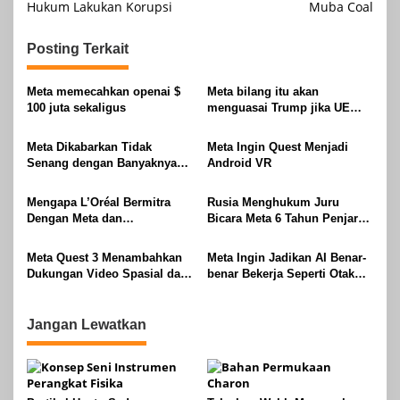
Hukum Lakukan Korupsi
Muba Coal
Posting Terkait
Meta memecahkan openai $
Meta bilang itu akan
100 juta sekaligus
menguasai Trump jika UE
terus menjadi jahat
Meta Dikabarkan Tidak
Meta Ingin Quest Menjadi
Senang dengan Banyaknya
Android VR
Uang yang Dihabiskan Divisi
VR-nya
Mengapa L’Oréal Bermitra
Rusia Menghukum Juru
Dengan Meta dan
Bicara Meta 6 Tahun Penjara
Memanfaatkan Gen AI
karena ‘Pembenaran
Terorisme’
Meta Quest 3 Menambahkan
Meta Ingin Jadikan AI Benar-
Dukungan Video Spasial dan
benar Bekerja Seperti Otak
Kontrol Pinch
Manusia
Jangan Lewatkan