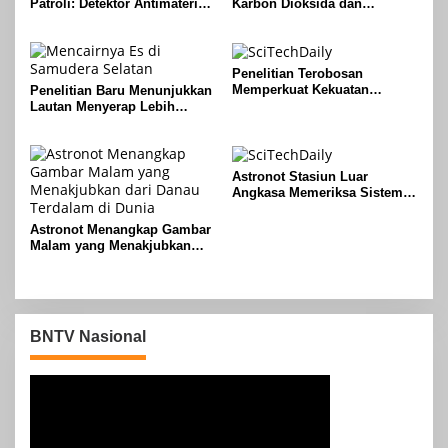
Patroli: Detektor Antimateri
Karbon Dioksida dan
Merevolusi Pemantauan
Peroksida di Bulan Charon
Reaktor Nuklir
Pluto
Penelitian Terobosan
Memperkuat Kekuatan
Penelitian Baru Menunjukkan
Naloxone Melawan Opioid
Lautan Menyerap Lebih
yang Mematikan
Banyak Panas Dari Perkiraan
Sebelumnya
Astronot Stasiun Luar
Angkasa Memeriksa Sistem
Starliner dan Mempersiapkan
Pengiriman Kargo
Astronot Menangkap Gambar
Malam yang Menakjubkan
dari Danau Terdalam di Dunia
BNTV Nasional