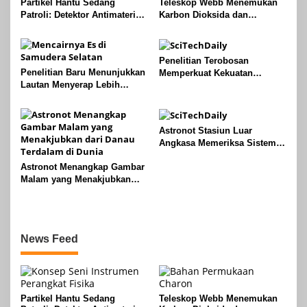
Partikel Hantu Sedang
Teleskop Webb Menemukan
Patroli: Detektor Antimateri
Karbon Dioksida dan
Merevolusi Pemantauan
Peroksida di Bulan Charon
Reaktor Nuklir
Pluto
Penelitian Terobosan
Penelitian Baru Menunjukkan
Memperkuat Kekuatan
Lautan Menyerap Lebih
Naloxone Melawan Opioid
Banyak Panas Dari Perkiraan
yang Mematikan
Sebelumnya
Astronot Stasiun Luar
Angkasa Memeriksa Sistem
Starliner dan Mempersiapkan
Astronot Menangkap Gambar
Pengiriman Kargo
Malam yang Menakjubkan
dari Danau Terdalam di Dunia
News Feed
Partikel Hantu Sedang
Teleskop Webb Menemukan