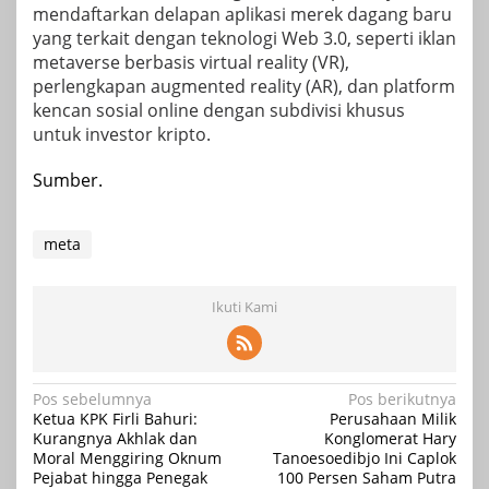
mendaftarkan delapan aplikasi merek dagang baru
yang terkait dengan teknologi Web 3.0, seperti iklan
metaverse berbasis virtual reality (VR),
perlengkapan augmented reality (AR), dan platform
kencan sosial online dengan subdivisi khusus
untuk investor kripto.
Sumber.
meta
Ikuti Kami
Navigasi
Pos sebelumnya
Pos berikutnya
Ketua KPK Firli Bahuri:
Perusahaan Milik
pos
Kurangnya Akhlak dan
Konglomerat Hary
Moral Menggiring Oknum
Tanoesoedibjo Ini Caplok
Pejabat hingga Penegak
100 Persen Saham Putra