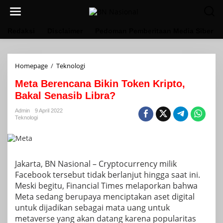
Lewati
ke
konten
Redaksi
Disclaimer
Pedoman Pemberitaan Media Siber
Meta
Homepage
/
Teknologi
Berencana
Meta Berencana Bikin Token Kripto,
Bikin
Token
Bakal Senasib Libra?
Kripto,
Bakal
Admin
9 April 2022
Teknologi
Senasib
Libra?
Jakarta, BN Nasional – Cryptocurrency milik
Facebook tersebut tidak berlanjut hingga saat ini.
Meski begitu, Financial Times melaporkan bahwa
Meta sedang berupaya menciptakan aset digital
untuk dijadikan sebagai mata uang untuk
metaverse yang akan datang karena popularitas