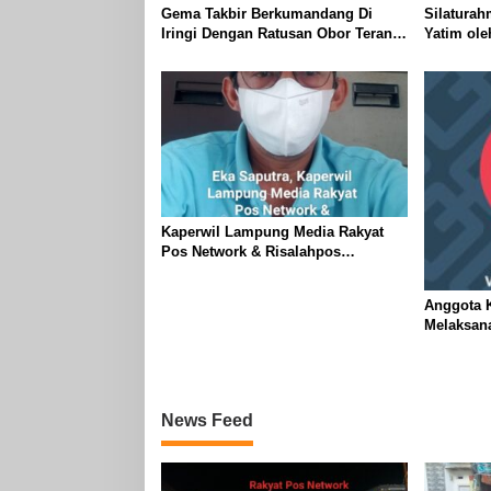
Gema Takbir Berkumandang Di
Silaturah
Iringi Dengan Ratusan Obor Terangi
Yatim ol
Langit Banjit, Rayakan Kemenangan
Lampung J
Idul Fitri 1447 H
Kanan
Kaperwil Lampung Media Rakyat
Pos Network & Risalahpos
Network,Tergabung Di Forum DPC
KWRI, Way Kanan : Mengucapkan
Anggota K
Selamat Hari Raya Idul Fitri 1447
Melaksan
Hijriah- 2026 M
Ogoh ogoh
Kecamatan
News Feed