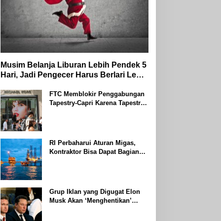
Musim Belanja Liburan Lebih Pendek 5
Hari, Jadi Pengecer Harus Berlari Lebih
Cepat di Tahun 2024
FTC Memblokir Penggabungan
Tapestry-Capri Karena Tapestry
Bersumpah Untuk Melawan
Mengatakan Itu ‘Pro-Konsumen’
RI Perbaharui Aturan Migas,
Kontraktor Bisa Dapat Bagian
Hingga 95 Persen
Grup Iklan yang Digugat Elon
Musk Akan ‘Menghentikan’
Operasionalnya