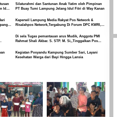
tusan
Silaturahmi dan Santunan Anak Yatim oleh Pimpinan
n Idul
PT Buay Tumi Lampung Jelang Idul Fitri di Way Kanan
ari
Kaperwil Lampung Media Rakyat Pos Network &
mpang
Risalahpos Network,Tergabung Di Forum DPC KWRI,
Way Kanan : Mengucapkan Selamat Hari Raya Idul Fitri
1447 Hijriah- 2026 M
Di sela Tugas pemantauan arus Mudik, Anggota PMI
Rahmat Shali Akbar. S. STP. M. Si,,Tinggalkan Pos
Pantau Demi Selamatkan Nyawa Bocah 7 Tahun
nan
Kegiatan Posyandu Kampung Sumber Sari, Layani
Kesehatan Warga dari Bayi Hingga Lansia