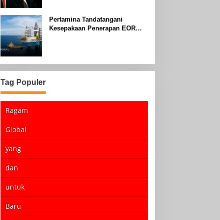
Pertamina Tandatangani
Kesepakaan Penerapan EOR
dengan Sinopec Akhir Agustus
2024
Tag Populer
Ragam
Global
yang
dan
untuk
Baru