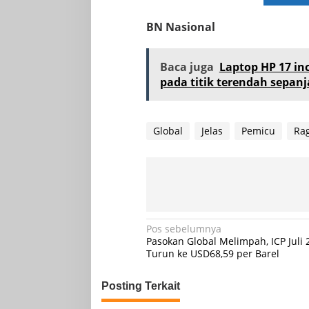
BN Nasional
Baca juga
Laptop HP 17 in
pada titik terendah sepanj
Global
Jelas
Pemicu
Ra
Navigasi
Pos sebelumnya
Pasokan Global Melimpah, ICP Juli 
pos
Turun ke USD68,59 per Barel
Posting Terkait