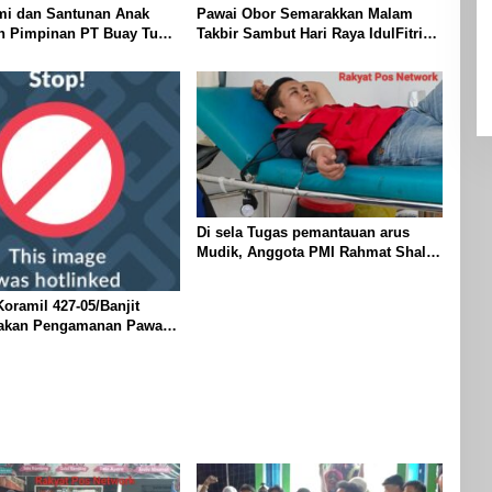
mi dan Santunan Anak
Pawai Obor Semarakkan Malam
eh Pimpinan PT Buay Tumi
Takbir Sambut Hari Raya IdulFitri
elang Idul Fitri di Way
1447 H – 2026 M, Di Kampung
Simpang Asam, Kecamatan Banjit
Di sela Tugas pemantauan arus
Mudik, Anggota PMI Rahmat Shali
Akbar. S. STP. M. Si,,Tinggalkan
Pos Pantau Demi Selamatkan
oramil 427-05/Banjit
Nyawa Bocah 7 Tahun
akan Pengamanan Pawai
 Di Wilayah Bali Sadhar,
 Banjit