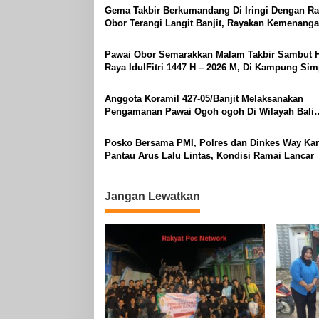
Gema Takbir Berkumandang Di Iringi Dengan Ra
Obor Terangi Langit Banjit, Rayakan Kemenanga
Fitri 1447 H
Pawai Obor Semarakkan Malam Takbir Sambut H
Raya IdulFitri 1447 H – 2026 M, Di Kampung Si
Asam, Kecamatan Banjit
Anggota Koramil 427-05/Banjit Melaksanakan
Pengamanan Pawai Ogoh ogoh Di Wilayah Bali
Sadhar, Kecamatan Banjit
Posko Bersama PMI, Polres dan Dinkes Way Ka
Pantau Arus Lalu Lintas, Kondisi Ramai Lancar
Jangan Lewatkan