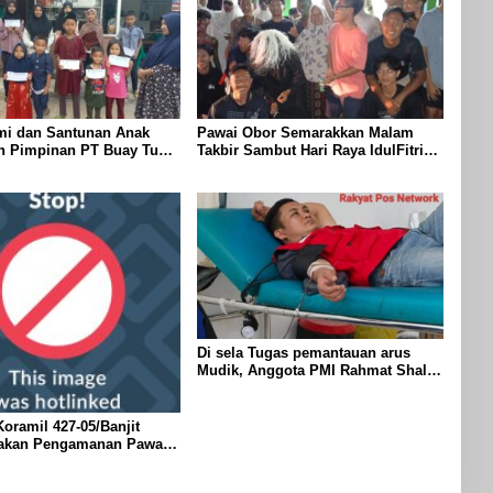
mi dan Santunan Anak
Pawai Obor Semarakkan Malam
eh Pimpinan PT Buay Tumi
Takbir Sambut Hari Raya IdulFitri
elang Idul Fitri di Way
1447 H – 2026 M, Di Kampung
Simpang Asam, Kecamatan Banjit
Di sela Tugas pemantauan arus
Mudik, Anggota PMI Rahmat Shali
Akbar. S. STP. M. Si,,Tinggalkan
Pos Pantau Demi Selamatkan
Nyawa Bocah 7 Tahun
oramil 427-05/Banjit
akan Pengamanan Pawai
 Di Wilayah Bali Sadhar,
 Banjit