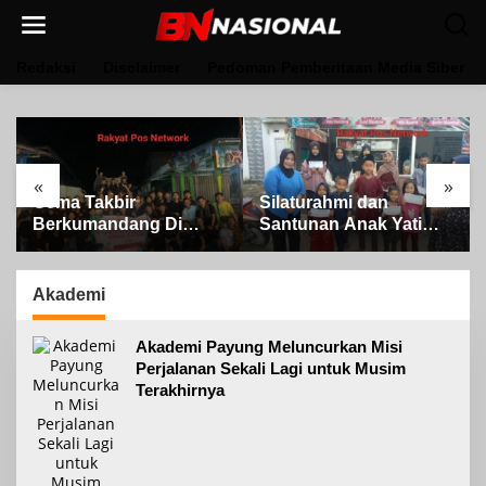
Lewati
ke
konten
Redaksi
Disclaimer
Pedoman Pemberitaan Media Siber
«
»
Gema Takbir
Silaturahmi dan
Berkumandang Di
Santunan Anak Yatim
Iringi Dengan Ratusan
oleh Pimpinan PT Buay
Obor Terangi Langit
Tumi Lampung Jelang
Banjit, Rayakan
Idul Fitri di Way Kanan
Akademi
Kemenangan Idul Fitri
1447 H
Akademi Payung Meluncurkan Misi
Perjalanan Sekali Lagi untuk Musim
Terakhirnya