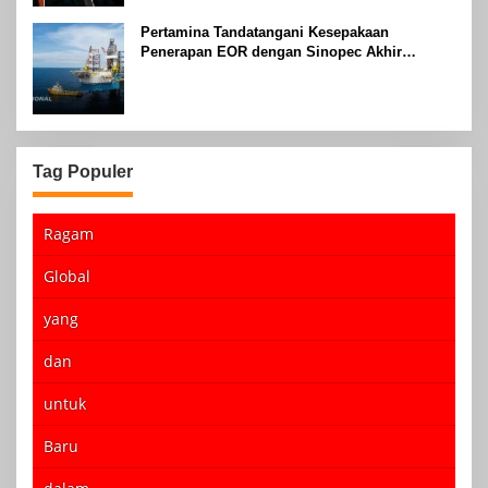
Pertamina Tandatangani Kesepakaan
Penerapan EOR dengan Sinopec Akhir
Agustus 2024
Tag Populer
Ragam
Global
yang
dan
untuk
Baru