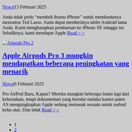
oleh
News
|
13 Februari 2025
admin
Anda tidak perlu “membeli ibumu iPhone” untuk membantunya
menonton Ted Lasso. Anda dapat memberinya tablet Android lama
Anda. Kami mengharapkan pembaruan ke iPhone SE minggu ini.
Sebaliknya, kami mendapat Apple
Read > >
Apple Airpods Pro 3 mungkin
mendapatkan beberapa peningkatan yang
menarik
oleh
News
|
6 Februari 2025
admin
Pro AirPod Baru, Kapan? Mereka mungkin beberapa bulan lagi dari
keberadaan, tetapi dokumentasi yang beredar melalui kantor paten
AS mengungkapkan Apple sedang memasak sesuatu untuk earbud
kelas atas. Dan tidak
Read > >
1
2