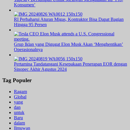
Konsumen’
RI Perbaharui Aturan Migas, Kontraktor Bisa Dapat Bagian
Hingga 95 Persen
Grup Iklan yang Digugat Elon Musk Akan ‘Menghentikan’
Operasionalnya
Pertamina Tandatangani Kesepakaan Penerapan EOR dengan
Sinopec Akhir Agustus 2024
Tag Populer
Ragam
Global
yang
dan
untuk
Baru
dalam
Ilmuwan