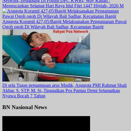
Network,Tergabung Di Forum DPC KWRI, Way Kanan :
Mengucapkan Selamat Hari Raya Idul Fitri 1447 Hijriah- 2026 M
Anggota Koramil 427-05/Banjit Melaksanakan Pengamanan Pawai
Ogoh ogoh Di Wilayah Bali Sadhar, Kecamatan Banjit
Di sela Tugas pemantauan arus Mudik, Anggota PMI Rahmat Shali
Akbar. S. STP. M. Si,,Tinggalkan Pos Pantau Demi Selamatkan
Nyawa Bocah 7 Tahun
BN Nasional News