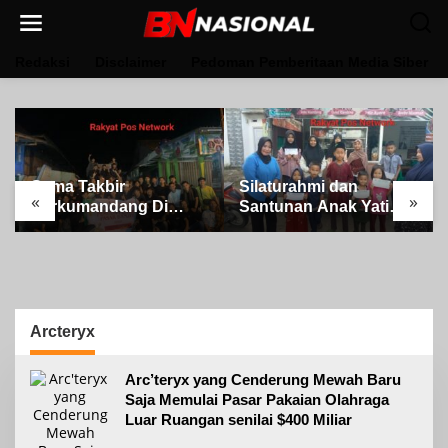
Lewati
ke
konten
Redaksi
Disclaimer
Pedoman Pemberitaan Media Siber
Gema Takbir
Silaturahmi dan
«
»
Berkumandang Di
Santunan Anak Yatim
Iringi Dengan Ratusan
oleh Pimpinan PT Buay
Obor Terangi Langit
Tumi Lampung Jelang
Banjit, Rayakan
Idul Fitri di Way Kanan
Kemenangan Idul Fitri
1447 H
Arcteryx
Arc’teryx yang Cenderung Mewah Baru
Saja Memulai Pasar Pakaian Olahraga
Luar Ruangan senilai $400 Miliar