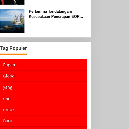
Pertamina Tandatangani
Kesepakaan Penerapan EOR
dengan Sinopec Akhir Agustus
2024
Tag Populer
Ragam
Global
yang
dan
untuk
Baru