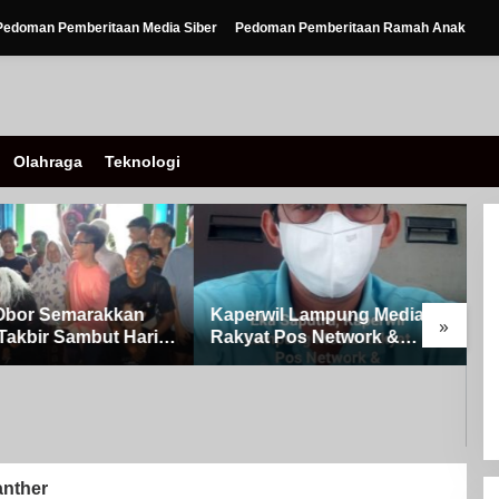
Pedoman Pemberitaan Media Siber
Pedoman Pemberitaan Ramah Anak
Olahraga
Teknologi
Obor Semarakkan
Kaperwil Lampung Media
»
Takbir Sambut Hari
Rakyat Pos Network &
ulFitri 1447 H – 2026
Risalahpos
Kampung Simpang
Network,Tergabung Di
A
Kecamatan Banjit
Forum DPC KWRI, Way
0
Kanan : Mengucapkan
P
Selamat Hari Raya Idul Fitri
o
1447 Hijriah- 2026 M
S
anther