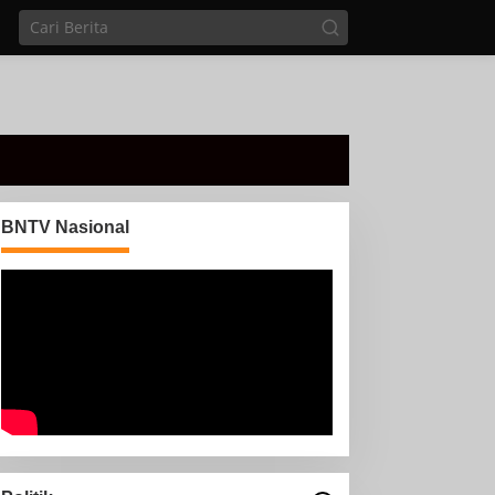
BNTV Nasional
Di sela Tugas pemantauan
arus Mudik, Anggota PMI
Rahmat Shali Akbar. S. STP.
M. Si,,Tinggalkan Pos
nggota Koramil 427-
Pantau Demi Selamatkan
5/Banjit Melaksanakan
Nyawa Bocah 7 Tahun
engamanan Pawai Ogoh
goh Di Wilayah Bali
adhar, Kecamatan Banjit