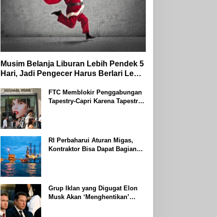
Musim Belanja Liburan Lebih Pendek 5
Hari, Jadi Pengecer Harus Berlari Lebih
Cepat di Tahun 2024
FTC Memblokir Penggabungan
Tapestry-Capri Karena Tapestry
Bersumpah Untuk Melawan
Mengatakan Itu ‘Pro-Konsumen’
RI Perbaharui Aturan Migas,
Kontraktor Bisa Dapat Bagian
Hingga 95 Persen
Grup Iklan yang Digugat Elon
Musk Akan ‘Menghentikan’
Operasionalnya