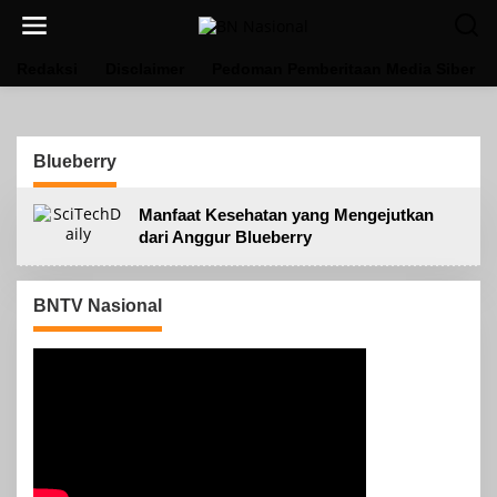
Lewati
ke
konten
Redaksi
Disclaimer
Pedoman Pemberitaan Media Siber
Blueberry
Manfaat Kesehatan yang Mengejutkan
dari Anggur Blueberry
BNTV Nasional