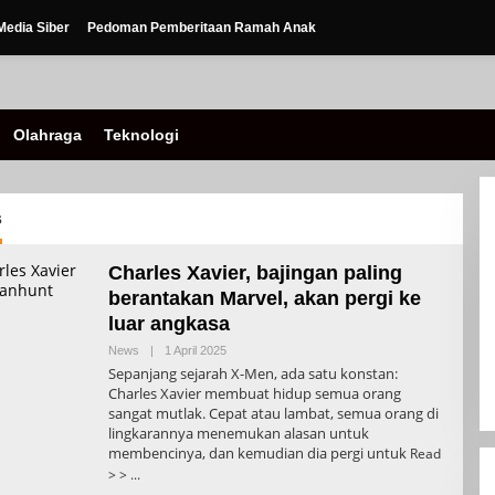
edia Siber
Pedoman Pemberitaan Ramah Anak
Olahraga
Teknologi
s
Charles Xavier, bajingan paling
berantakan Marvel, akan pergi ke
luar angkasa
Oleh
News
|
1 April 2025
Admin
Sepanjang sejarah X-Men, ada satu konstan:
Charles Xavier membuat hidup semua orang
sangat mutlak. Cepat atau lambat, semua orang di
lingkarannya menemukan alasan untuk
membencinya, dan kemudian dia pergi untuk
Read
> >