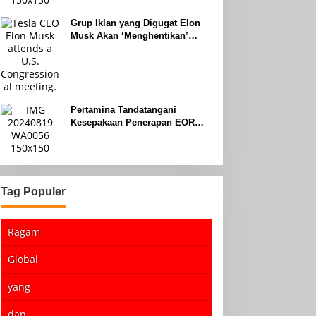
Grup Iklan yang Digugat Elon
Musk Akan ‘Menghentikan’
Operasionalnya
Pertamina Tandatangani
Kesepakaan Penerapan EOR
dengan Sinopec Akhir Agustus
2024
Tag Populer
Ragam
Global
yang
dan