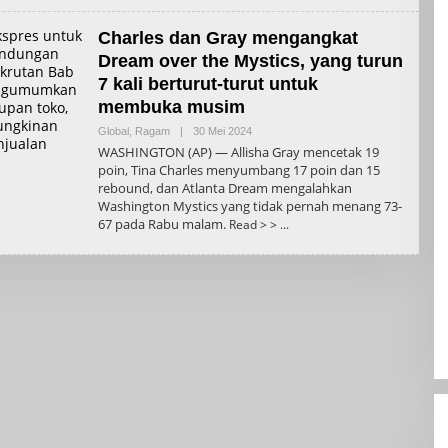
Charles dan Gray mengangkat
Dream over the Mystics, yang turun
7 kali berturut-turut untuk
membuka musim
Oleh
Global
,
Ragam
|
30 Mei 2024
Admin
WASHINGTON (AP) — Allisha Gray mencetak 19
poin, Tina Charles menyumbang 17 poin dan 15
rebound, dan Atlanta Dream mengalahkan
Washington Mystics yang tidak pernah menang 73-
67 pada Rabu malam.
Read > >