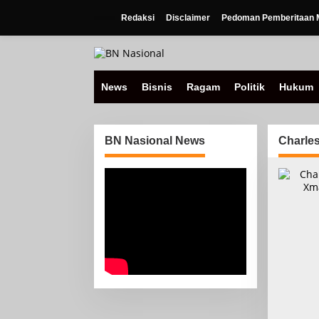
Lewati
ke
Redaksi
Disclaimer
Pedoman Pemberitaan M
konten
News
Bisnis
Ragam
Politik
Hukum
BN Nasional News
Charle