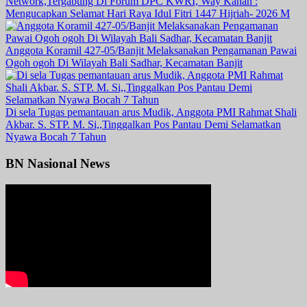
Network,Tergabung Di Forum DPC KWRI, Way Kanan :
Mengucapkan Selamat Hari Raya Idul Fitri 1447 Hijriah- 2026 M
Anggota Koramil 427-05/Banjit Melaksanakan Pengamanan Pawai
Ogoh ogoh Di Wilayah Bali Sadhar, Kecamatan Banjit
Di sela Tugas pemantauan arus Mudik, Anggota PMI Rahmat Shali
Akbar. S. STP. M. Si,,Tinggalkan Pos Pantau Demi Selamatkan
Nyawa Bocah 7 Tahun
BN Nasional News