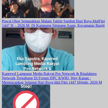
Pawai Obor Semarakkan Malam Takbir Sambut Hari Raya IdulFitri
1447 H – 2026 M, Di Kampung Simpang Asam, Kecamatan Banjit
Kaperwil Lampung Media Rakyat Pos Network & Risalahpos
Network,Tergabung Di Forum DPC KWRI, Way Kanan :
Mengucapkan Selamat Hari Raya Idul Fitri 1447 Hijriah- 2026 M