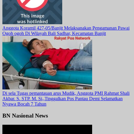
Anggota Koramil 427-05/Banjit Melaksanakan Pengamanan Pawai
Ogoh ogoh Di Wilayah Bali Sadhar, Kecamatan Banjit
Di sela Tugas pemantauan arus Mudik, Anggota PMI Rahmat Shali
Akbar. S. STP. M. Si,,Tinggalkan Pos Pantau Demi Selamatkan
Nyawa Bocah 7 Tahun
BN Nasional News