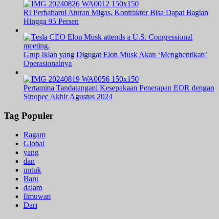
RI Perbaharui Aturan Migas, Kontraktor Bisa Dapat Bagian
Hingga 95 Persen
Grup Iklan yang Digugat Elon Musk Akan ‘Menghentikan’
Operasionalnya
Pertamina Tandatangani Kesepakaan Penerapan EOR dengan
Sinopec Akhir Agustus 2024
Tag Populer
Ragam
Global
yang
dan
untuk
Baru
dalam
Ilmuwan
Dari