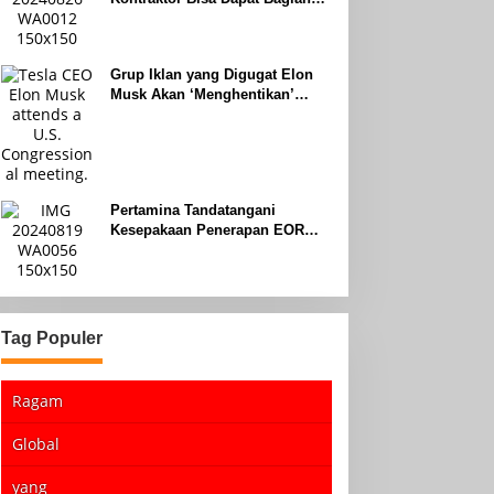
Hingga 95 Persen
Grup Iklan yang Digugat Elon
Musk Akan ‘Menghentikan’
Operasionalnya
Pertamina Tandatangani
Kesepakaan Penerapan EOR
dengan Sinopec Akhir Agustus
2024
Tag Populer
Ragam
Global
yang