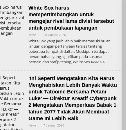
White Sox harus
mempertimbangkan untuk
mengejar rival lama divisi tersebut
untuk pembukaan lapangan
Oleh
News
|
10 Januari 2026
Admin
White Sox yang jauh lebih baik memasuki bulan
Januari dengan pertanyaan tersisa tentang
beberapa tempat di daftar. Meskipun terdapat
penambahan yang signifikan pada susunan
pemain dan staf pitching, White Sox
Read > >
‘Ini Seperti Mengatakan Kita Harus
Menghabiskan Lebih Banyak Waktu
untuk Tatooine Bersama Petani
Luke’ — Direktur Kreatif Cyberpunk
2 Mengatakan Memperluas Babak 1
tahun 2077 Tidak Akan Membuat
Game Ini Lebih Baik
Oleh
News
|
7 Januari 2026
Admin