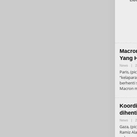
Macron
Yang H
News
|
2
Paris, (
“kelapara
berhenti 
Macron m
Koordi
dihent
News
|
2
Gaza, (pi
Ramiz Ala