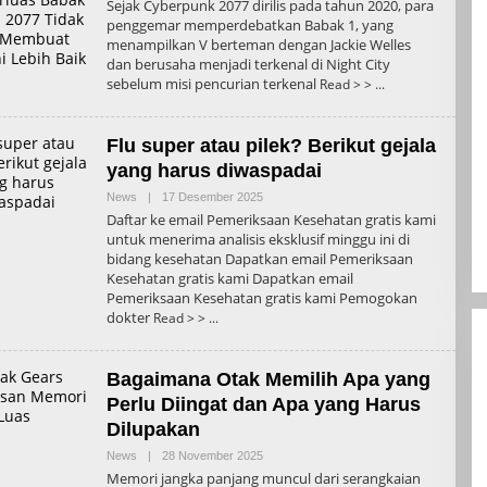
Sejak Cyberpunk 2077 dirilis pada tahun 2020, para
penggemar memperdebatkan Babak 1, yang
menampilkan V berteman dengan Jackie Welles
dan berusaha menjadi terkenal di Night City
sebelum misi pencurian terkenal
Read > >
Flu super atau pilek? Berikut gejala
yang harus diwaspadai
Oleh
News
|
17 Desember 2025
Admin
Daftar ke email Pemeriksaan Kesehatan gratis kami
untuk menerima analisis eksklusif minggu ini di
bidang kesehatan Dapatkan email Pemeriksaan
Kesehatan gratis kami Dapatkan email
Pemeriksaan Kesehatan gratis kami Pemogokan
dokter
Read > >
Bagaimana Otak Memilih Apa yang
Perlu Diingat dan Apa yang Harus
Dilupakan
Oleh
News
|
28 November 2025
Admin
Memori jangka panjang muncul dari serangkaian