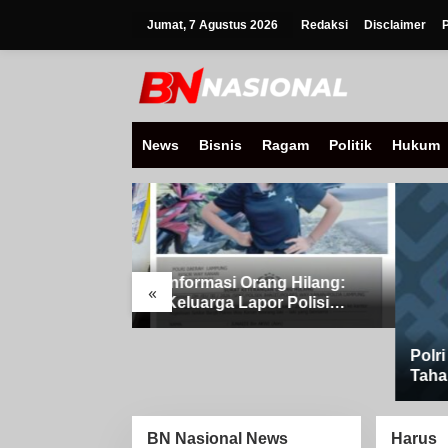
Lewati
ke
Jumat, 7 Agustus 2026
Redaksi
Disclaimer
konten
News
Bisnis
Ragam
Politik
Hukum
nit Banjit,
Informasi Orang Hilang:
«
Pusa Bersama:
Keluarga Lapor Polisi
erat
Remaja 15 Tahun Diduga
n
Menghilang Saat
Polri B
Berpamitan Keluar
Tahana
Sebentar
Kanan
BN Nasional News
Harus