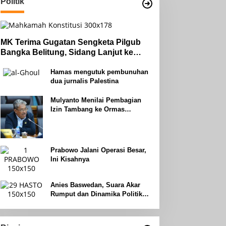
Politik
MK Terima Gugatan Sengketa Pilgub
Bangka Belitung, Sidang Lanjut ke
Tahap Pembuktian
Hamas mengutuk pembunuhan
dua jurnalis Palestina
Mulyanto Menilai Pembagian
Izin Tambang ke Ormas
Keagamaan Seperti Perang
Uhud
Prabowo Jalani Operasi Besar,
Ini Kisahnya
Anies Baswedan, Suara Akar
Rumput dan Dinamika Politik
Jakarta