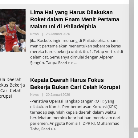
Lima Hal yang Harus Dilakukan
Roket dalam Enam Menit Pertama
Malam Ini di Philadelphia
Oleh
News
|
23 Januari 2026
Admin
Jika Rockets ingin menang di Philadelphia, enam
menit pertama akan menentukan seberapa keras
mereka harus bekerja untuk itu. 1. Tetap vertikal di
dalam cat. Semuanya dimulai dengan Alperen
Şengün. Tanpa
Read > >
Kepala Daerah Harus Fokus
Bekerja Bukan Cari Celah Korupsi
Oleh
News
|
20 Januari 2026
Admin
-Peristiwa Operasi Tangkap tangan (OTT) yang
dilakukan Komisi Pemberantasan Korupsi (KPK)
terhadap sejumlah kepala daerah dalam waktu
berdekatan memicu keprihatinan mendalam dari
parlemen. Anggota Komisi II DPR RI, Muhammad
Toha,
Read > >