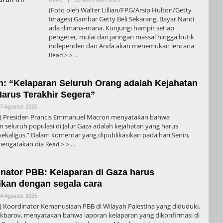
Admin
(Foto oleh Walter Lillian/FPG/Arsip Hulton/Getty
Images) Gambar Getty Beli Sekarang, Bayar Nanti
ada dimana-mana. Kunjungi hampir setiap
pengecer, mulai dari jaringan massal hingga butik
independen dan Anda akan menemukan lencana
Read > >
: “Kelaparan Seluruh Orang adalah Kejahatan
arus Terakhir Segera”
Oleh
7 Agustus 2025
Admin
pic) Presiden Prancis Emmanuel Macron menyatakan bahwa
n seluruh populasi di Jalur Gaza adalah kejahatan yang harus
sekaligus.” Dalam komentar yang dipublikasikan pada hari Senin,
engatakan dia
Read > >
nator PBB: Kelaparan di Gaza harus
ikan dengan segala cara
Oleh
4 Agustus 2025
Admin
c) Koordinator Kemanusiaan PBB di Wilayah Palestina yang diduduki,
kbarov, menyatakan bahwa laporan kelaparan yang dikonfirmasi di