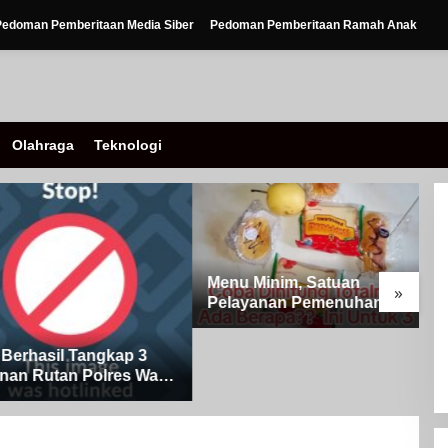
Pedoman Pemberitaan Media Siber
Pedoman Pemberitaan Ramah Anak
Olahraga
Teknologi
Menu Minim, Satuan
»
Pelayanan Pemenuhan Gizi
(SPPG) Kecamatan Banjit
Harus Jelaskan Kemana
erhasil Tangkap 3
W
Nilai Per Porsi?
n Rutan Polres Way
B
I
K