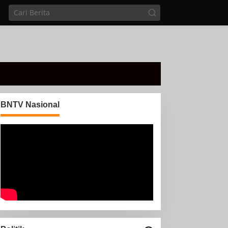
BNTV Nasional
Dua gol Naalsund
membawa Man Utd naik ke
posisi kedua
arga Kampung Srimenanti
erpeluang Menjalankan
badah Puasa Dalam
ondisi Banjir