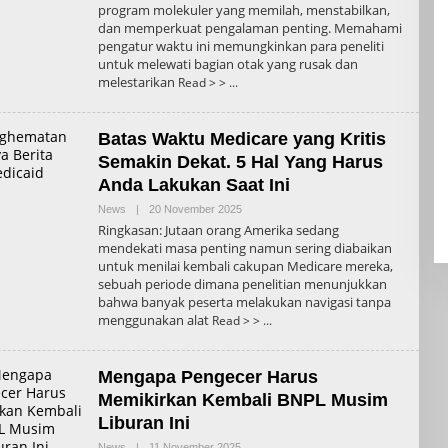
program molekuler yang memilah, menstabilkan,
dan memperkuat pengalaman penting. Memahami
pengatur waktu ini memungkinkan para peneliti
untuk melewati bagian otak yang rusak dan
melestarikan
Read > >
Batas Waktu Medicare yang Kritis
Semakin Dekat. 5 Hal Yang Harus
Anda Lakukan Saat Ini
Oleh
News
|
20 November 2025
Admin
Ringkasan: Jutaan orang Amerika sedang
mendekati masa penting namun sering diabaikan
untuk menilai kembali cakupan Medicare mereka,
sebuah periode dimana penelitian menunjukkan
bahwa banyak peserta melakukan navigasi tanpa
menggunakan alat
Read > >
Mengapa Pengecer Harus
Memikirkan Kembali BNPL Musim
Liburan Ini
Oleh
News
|
11 November 2025