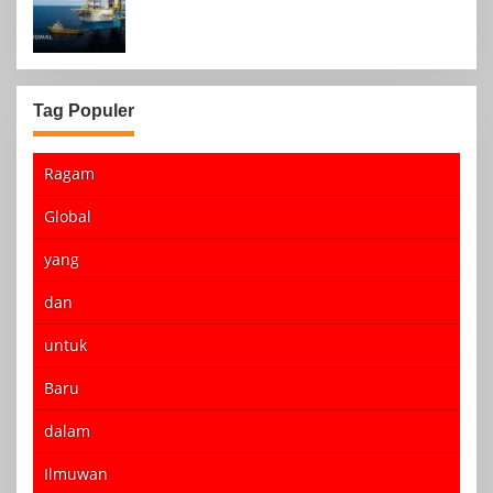
Agustus 2024
Tag Populer
Ragam
Global
yang
dan
untuk
Baru
dalam
Ilmuwan