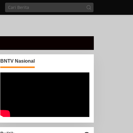
BNTV Nasional
Di sela Tugas pemantauan
arus Mudik, Anggota PMI
Rahmat Shali Akbar. S. STP.
M. Si,,Tinggalkan Pos
nggota Koramil 427-
Pantau Demi Selamatkan
5/Banjit Melaksanakan
Nyawa Bocah 7 Tahun
engamanan Pawai Ogoh
goh Di Wilayah Bali
adhar, Kecamatan Banjit