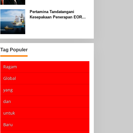
Pertamina Tandatangani
Kesepakaan Penerapan EOR
dengan Sinopec Akhir Agustus
2024
Tag Populer
Ragam
Global
yang
dan
untuk
Baru