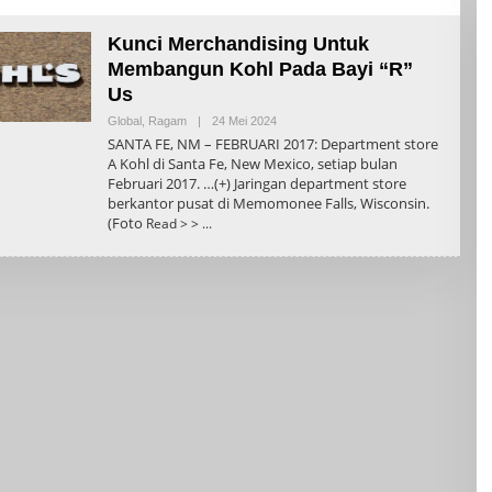
Kunci Merchandising Untuk
Membangun Kohl Pada Bayi “R”
Us
Oleh
Global
,
Ragam
|
24 Mei 2024
Admin
SANTA FE, NM – FEBRUARI 2017: Department store
A Kohl di Santa Fe, New Mexico, setiap bulan
Februari 2017. …(+) Jaringan department store
berkantor pusat di Memomonee Falls, Wisconsin.
(Foto
Read > >