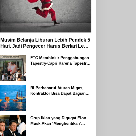
Musim Belanja Liburan Lebih Pendek 5
Hari, Jadi Pengecer Harus Berlari Lebih
Cepat di Tahun 2024
FTC Memblokir Penggabungan
Tapestry-Capri Karena Tapestry
Bersumpah Untuk Melawan
Mengatakan Itu ‘Pro-Konsumen’
RI Perbaharui Aturan Migas,
Kontraktor Bisa Dapat Bagian
Hingga 95 Persen
Grup Iklan yang Digugat Elon
Musk Akan ‘Menghentikan’
Operasionalnya