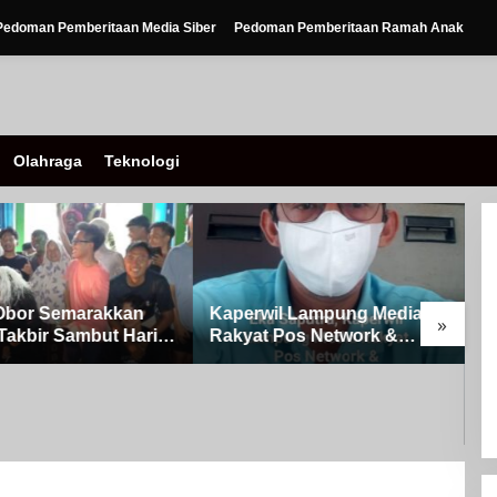
Pedoman Pemberitaan Media Siber
Pedoman Pemberitaan Ramah Anak
Olahraga
Teknologi
Obor Semarakkan
Kaperwil Lampung Media
»
Takbir Sambut Hari
Rakyat Pos Network &
ulFitri 1447 H – 2026
Risalahpos
Kampung Simpang
Network,Tergabung Di
A
Kecamatan Banjit
Forum DPC KWRI, Way
0
Kanan : Mengucapkan
P
Selamat Hari Raya Idul Fitri
o
1447 Hijriah- 2026 M
S