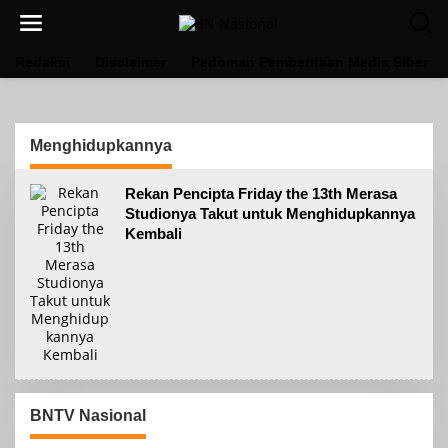
Lewati
ke
konten
Redaksi
Disclaimer
Pedoman Pemberitaan Media Siber
Menghidupkannya
Rekan Pencipta Friday the 13th Merasa
Studionya Takut untuk Menghidupkannya
Kembali
BNTV Nasional