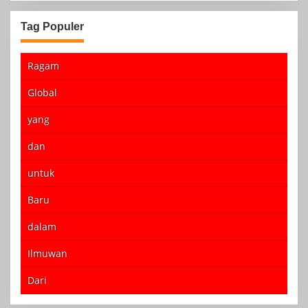
Tag Populer
Ragam
Global
yang
dan
untuk
Baru
dalam
Ilmuwan
Dari