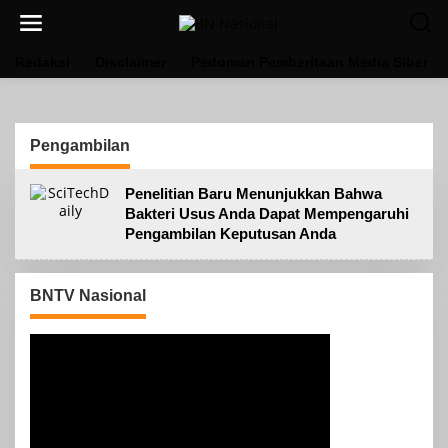
Lewati
ke
konten
Redaksi
Disclaimer
Pedoman Pemberitaan Media Siber
Pengambilan
Penelitian Baru Menunjukkan Bahwa
Bakteri Usus Anda Dapat Mempengaruhi
Pengambilan Keputusan Anda
BNTV Nasional