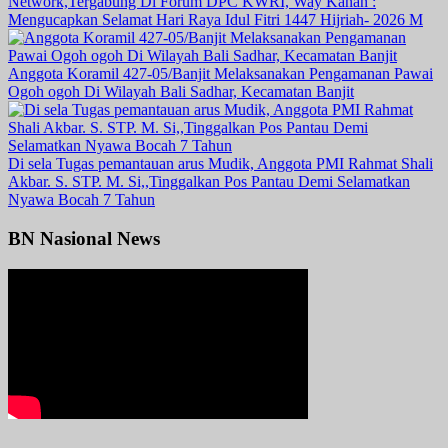
Network,Tergabung Di Forum DPC KWRI, Way Kanan :
Mengucapkan Selamat Hari Raya Idul Fitri 1447 Hijriah- 2026 M
Anggota Koramil 427-05/Banjit Melaksanakan Pengamanan Pawai
Ogoh ogoh Di Wilayah Bali Sadhar, Kecamatan Banjit
Di sela Tugas pemantauan arus Mudik, Anggota PMI Rahmat Shali
Akbar. S. STP. M. Si,,Tinggalkan Pos Pantau Demi Selamatkan
Nyawa Bocah 7 Tahun
BN Nasional News