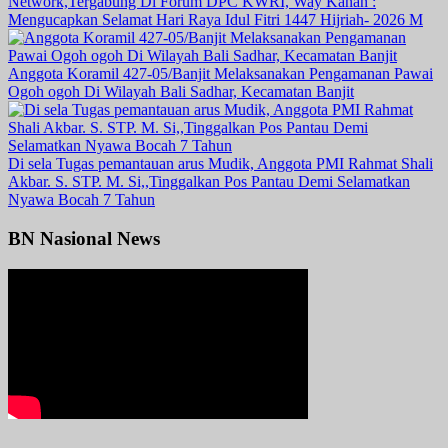
Network,Tergabung Di Forum DPC KWRI, Way Kanan :
Mengucapkan Selamat Hari Raya Idul Fitri 1447 Hijriah- 2026 M
Anggota Koramil 427-05/Banjit Melaksanakan Pengamanan Pawai
Ogoh ogoh Di Wilayah Bali Sadhar, Kecamatan Banjit
Di sela Tugas pemantauan arus Mudik, Anggota PMI Rahmat Shali
Akbar. S. STP. M. Si,,Tinggalkan Pos Pantau Demi Selamatkan
Nyawa Bocah 7 Tahun
BN Nasional News