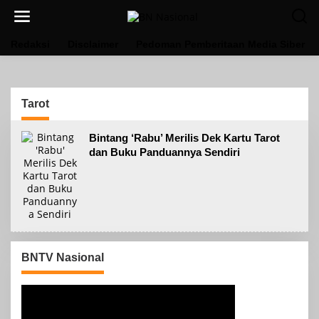
Lewati
ke
konten
Redaksi
Disclaimer
Pedoman Pemberitaan Media Siber
Tarot
Bintang ‘Rabu’ Merilis Dek Kartu Tarot
dan Buku Panduannya Sendiri
BNTV Nasional