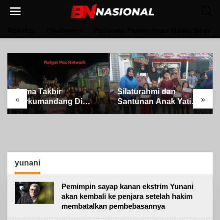
Lewati
ke
konten
Redaksi
Disclaimer
Pedoman Pemberitaan Media Siber
Gema Takbir
Silaturahmi dan
«
»
Berkumandang Di
Santunan Anak Yatim
Iringi Dengan Ratusan
oleh Pimpinan PT Buay
Obor Terangi Langit
Tumi Lampung Jelang
Banjit, Rayakan
Idul Fitri di Way Kanan
Kemenangan Idul Fitri
1447 H
yunani
Pemimpin sayap kanan ekstrim Yunani
akan kembali ke penjara setelah hakim
membatalkan pembebasannya