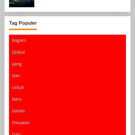
Tag Populer
Ragam
Global
yang
dan
untuk
Baru
dalam
Ilmuwan
Dari