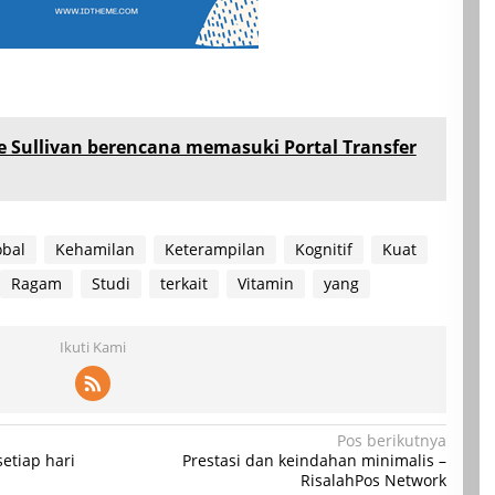
e Sullivan berencana memasuki Portal Transfer
obal
Kehamilan
Keterampilan
Kognitif
Kuat
Ragam
Studi
terkait
Vitamin
yang
Ikuti Kami
Pos berikutnya
setiap hari
Prestasi dan keindahan minimalis –
RisalahPos Network