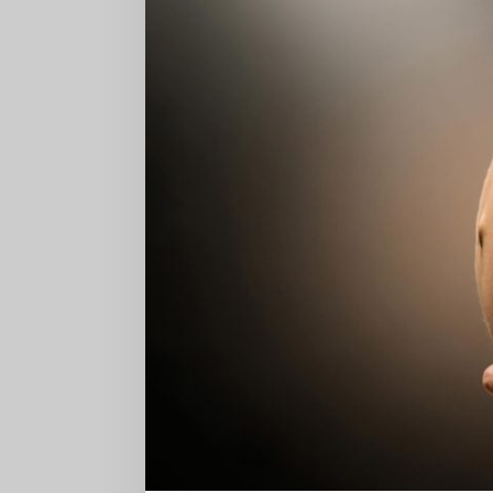
anak,
studi
menemukan