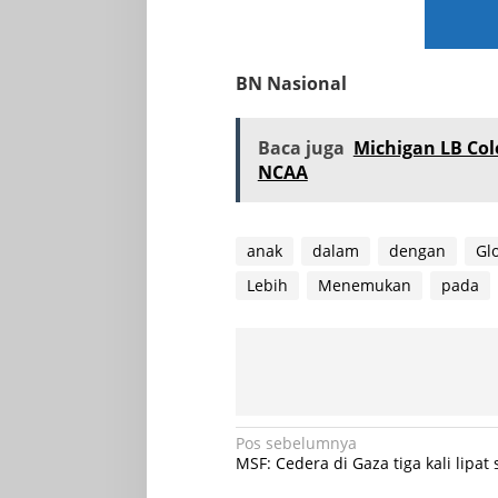
BN Nasional
Baca juga
Michigan LB Col
NCAA
anak
dalam
dengan
Gl
Lebih
Menemukan
pada
Navigasi
Pos sebelumnya
MSF: Cedera di Gaza tiga kali lipat 
pos