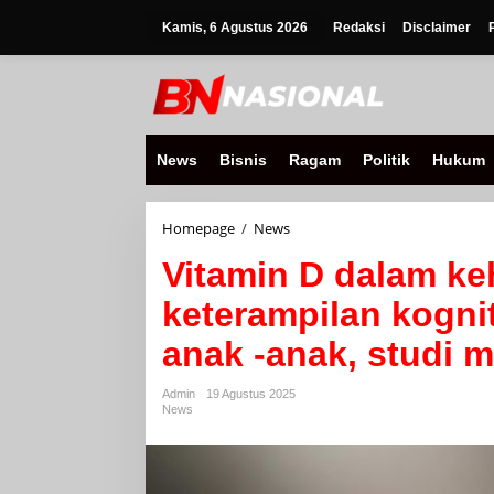
Lewati
ke
Kamis, 6 Agustus 2026
Redaksi
Disclaimer
konten
News
Bisnis
Ragam
Politik
Hukum
Vitamin
Homepage
/
News
D
Vitamin D dalam ke
dalam
kehamilan
keterampilan kognit
terkait
dengan
anak -anak, studi
keterampilan
kognitif
yang
Admin
19 Agustus 2025
lebih
News
kuat
pada
anak
-