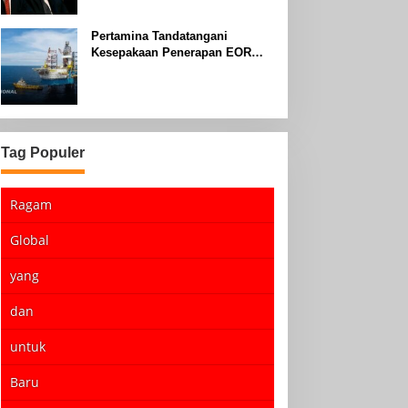
Pertamina Tandatangani
Kesepakaan Penerapan EOR
dengan Sinopec Akhir Agustus
2024
Tag Populer
Ragam
Global
yang
dan
untuk
Baru