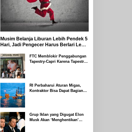
Musim Belanja Liburan Lebih Pendek 5
Hari, Jadi Pengecer Harus Berlari Lebih
Cepat di Tahun 2024
FTC Memblokir Penggabungan
Tapestry-Capri Karena Tapestry
Bersumpah Untuk Melawan
Mengatakan Itu ‘Pro-Konsumen’
RI Perbaharui Aturan Migas,
Kontraktor Bisa Dapat Bagian
Hingga 95 Persen
Grup Iklan yang Digugat Elon
Musk Akan ‘Menghentikan’
Operasionalnya