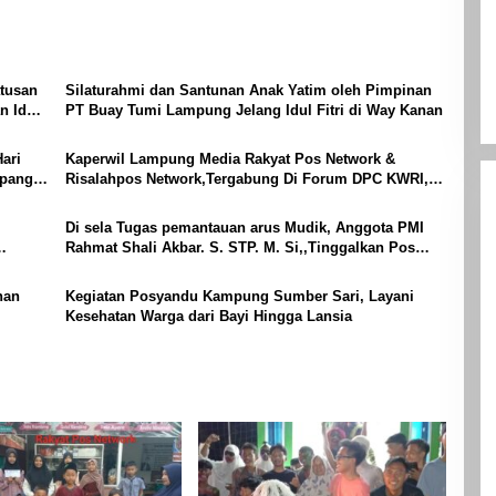
tusan
Silaturahmi dan Santunan Anak Yatim oleh Pimpinan
n Idul
PT Buay Tumi Lampung Jelang Idul Fitri di Way Kanan
ari
Kaperwil Lampung Media Rakyat Pos Network &
mpang
Risalahpos Network,Tergabung Di Forum DPC KWRI,
Way Kanan : Mengucapkan Selamat Hari Raya Idul Fitri
1447 Hijriah- 2026 M
Di sela Tugas pemantauan arus Mudik, Anggota PMI
Rahmat Shali Akbar. S. STP. M. Si,,Tinggalkan Pos
Pantau Demi Selamatkan Nyawa Bocah 7 Tahun
nan
Kegiatan Posyandu Kampung Sumber Sari, Layani
Kesehatan Warga dari Bayi Hingga Lansia