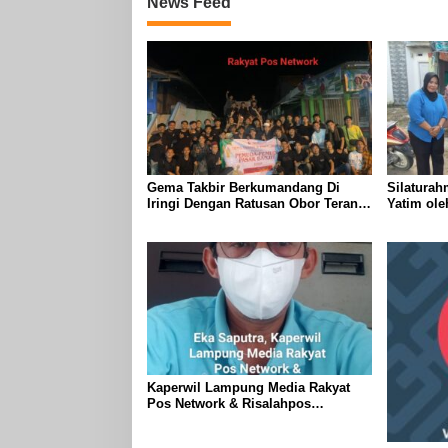
News Feed
Gema Takbir Berkumandang Di
Silaturah
Iringi Dengan Ratusan Obor Terangi
Yatim ol
Langit Banjit, Rayakan Kemenangan
Lampung J
Idul Fitri 1447 H
Kanan
Kaperwil Lampung Media Rakyat
Pos Network & Risalahpos
Network,Tergabung Di Forum DPC
KWRI, Way Kanan : Mengucapkan