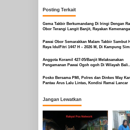
Posting Terkait
Gema Takbir Berkumandang Di Iringi Dengan Ra
Obor Terangi Langit Banjit, Rayakan Kemenanga
Fitri 1447 H
Pawai Obor Semarakkan Malam Takbir Sambut H
Raya IdulFitri 1447 H – 2026 M, Di Kampung Si
Asam, Kecamatan Banjit
Anggota Koramil 427-05/Banjit Melaksanakan
Pengamanan Pawai Ogoh ogoh Di Wilayah Bali
Sadhar, Kecamatan Banjit
Posko Bersama PMI, Polres dan Dinkes Way Ka
Pantau Arus Lalu Lintas, Kondisi Ramai Lancar
Jangan Lewatkan