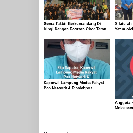
Gema Takbir Berkumandang Di
Silaturah
Iringi Dengan Ratusan Obor Terangi
Yatim ol
Langit Banjit, Rayakan Kemenangan
Lampung J
Idul Fitri 1447 H
Kanan
Kaperwil Lampung Media Rakyat
Pos Network & Risalahpos
Network,Tergabung Di Forum DPC
KWRI, Way Kanan : Mengucapkan
Anggota K
Selamat Hari Raya Idul Fitri 1447
Melaksan
Hijriah- 2026 M
Ogoh ogoh
Kecamatan