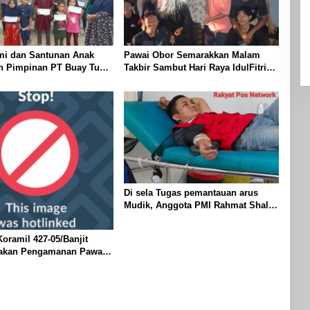
mi dan Santunan Anak
Pawai Obor Semarakkan Malam
eh Pimpinan PT Buay Tumi
Takbir Sambut Hari Raya IdulFitri
elang Idul Fitri di Way
1447 H – 2026 M, Di Kampung
Simpang Asam, Kecamatan Banjit
Di sela Tugas pemantauan arus
Mudik, Anggota PMI Rahmat Shali
Akbar. S. STP. M. Si,,Tinggalkan
Pos Pantau Demi Selamatkan
oramil 427-05/Banjit
Nyawa Bocah 7 Tahun
akan Pengamanan Pawai
 Di Wilayah Bali Sadhar,
 Banjit