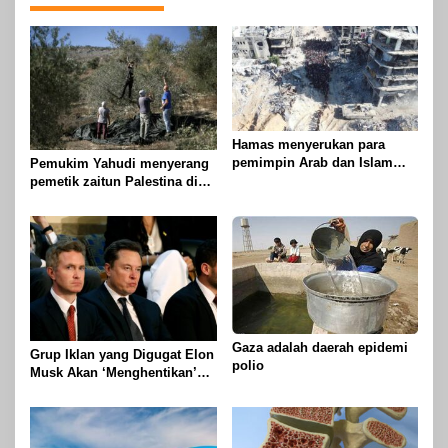
Hamas menyerukan para
pemimpin Arab dan Islam
Pemukim Yahudi menyerang
untuk mengambil tindakan
pemetik zaitun Palestina di
untuk menghentikan
Betlehem
genosida di Gaza
Gaza adalah daerah epidemi
Grup Iklan yang Digugat Elon
polio
Musk Akan ‘Menghentikan’
Operasionalnya