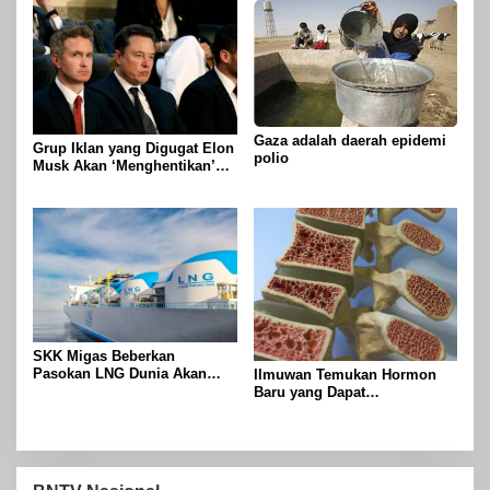
Gaza adalah daerah epidemi
Grup Iklan yang Digugat Elon
polio
Musk Akan ‘Menghentikan’
Operasionalnya
SKK Migas Beberkan
Pasokan LNG Dunia Akan
Ilmuwan Temukan Hormon
Meluber di Tahun 2030
Baru yang Dapat
Menggandakan Massa Tulang