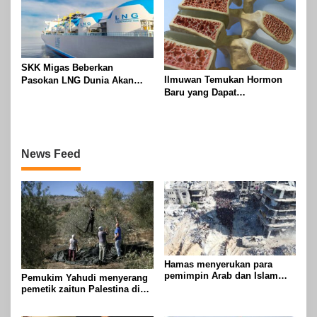
SKK Migas Beberkan
Ilmuwan Temukan Hormon
Pasokan LNG Dunia Akan
Baru yang Dapat
Meluber di Tahun 2030
Menggandakan Massa Tulang
News Feed
Hamas menyerukan para
pemimpin Arab dan Islam
Pemukim Yahudi menyerang
untuk mengambil tindakan
pemetik zaitun Palestina di
untuk menghentikan
Betlehem
genosida di Gaza