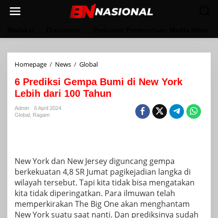
Lewati
ke
konten
Redaksi
Disclaimer
Pedoman Pemberitaan Media Siber
6
Homepage
/
News
/
Global
Prediksi
6 Prediksi Gempa Bumi di New York
Gempa
Bumi
Lebih dari 100 Tahun
di
New
Admin
6 April 2024
Global
,
Ragam
York
Lebih
dari
100
Tahun
New York dan New Jersey diguncang gempa
berkekuatan 4,8 SR
Jumat pagi
kejadian langka di
wilayah tersebut. Tapi kita tidak bisa mengatakan
kita tidak diperingatkan. Para ilmuwan telah
memperkirakan The Big One akan menghantam
New York suatu saat nanti. Dan prediksinya sudah