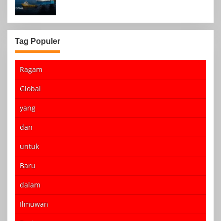
Tag Populer
Ragam
Global
yang
dan
untuk
Baru
dalam
Ilmuwan