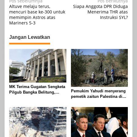
Navigasi
Pos sebelumnya
Pos berikutnya
Altuve melaju terus,
Siapa Anggota DPR Diduga
pos
mencuri base ke-300 untuk
Menerima THR atas
memimpin Astros atas
Instruksi SYL?
Mariners 5-3
Jangan Lewatkan
MK Terima Gugatan Sengketa
Pemukim Yahudi menyerang
Pilgub Bangka Belitung,
pemetik zaitun Palestina di
Sidang Lanjut ke Tahap
Betlehem
Pembuktian