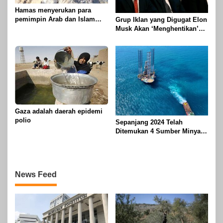
Hamas menyerukan para
pemimpin Arab dan Islam
Grup Iklan yang Digugat Elon
untuk mengambil tindakan
Musk Akan ‘Menghentikan’
untuk menghentikan
Operasionalnya
genosida di Gaza
Gaza adalah daerah epidemi
polio
Sepanjang 2024 Telah
Ditemukan 4 Sumber Minyak
Baru di Indonesia
News Feed