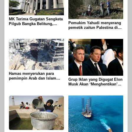
MK Terima Gugatan Sengketa
Pemukim Yahudi menyerang
Pilgub Bangka Belitung,
pemetik zaitun Palestina di
Sidang Lanjut ke Tahap
Betlehem
Pembuktian
Hamas menyerukan para
pemimpin Arab dan Islam
Grup Iklan yang Digugat Elon
untuk mengambil tindakan
Musk Akan ‘Menghentikan’
untuk menghentikan
Operasionalnya
genosida di Gaza