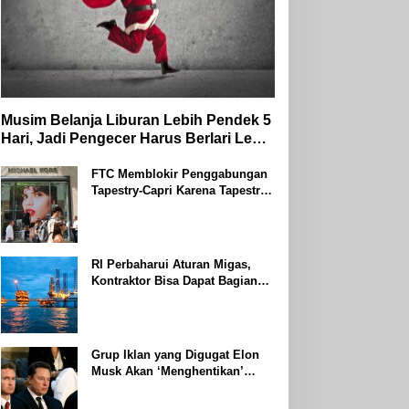
Musim Belanja Liburan Lebih Pendek 5
Hari, Jadi Pengecer Harus Berlari Lebih
Cepat di Tahun 2024
FTC Memblokir Penggabungan
Tapestry-Capri Karena Tapestry
Bersumpah Untuk Melawan
Mengatakan Itu ‘Pro-Konsumen’
RI Perbaharui Aturan Migas,
Kontraktor Bisa Dapat Bagian
Hingga 95 Persen
Grup Iklan yang Digugat Elon
Musk Akan ‘Menghentikan’
Operasionalnya