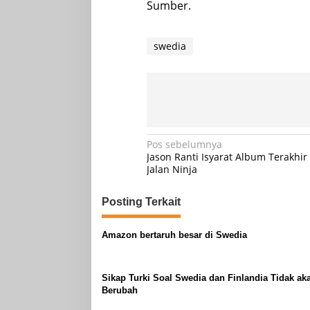
Sumber.
swedia
Navigasi
Pos sebelumnya
Jason Ranti Isyarat Album Terakhir
pos
Jalan Ninja
Posting Terkait
Amazon bertaruh besar di Swedia
Sikap Turki Soal Swedia dan Finlandia Tidak ak
Berubah