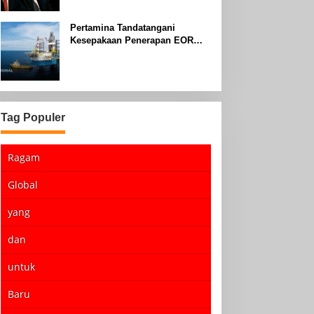
Pertamina Tandatangani
Kesepakaan Penerapan EOR
dengan Sinopec Akhir Agustus
2024
Tag Populer
Ragam
Global
yang
dan
untuk
Baru