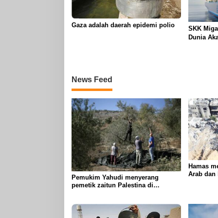
Gaza adalah daerah epidemi polio
SKK Miga
Dunia Aka
News Feed
Hamas me
Arab dan
Pemukim Yahudi menyerang
tindakan
pemetik zaitun Palestina di
genosida 
Betlehem