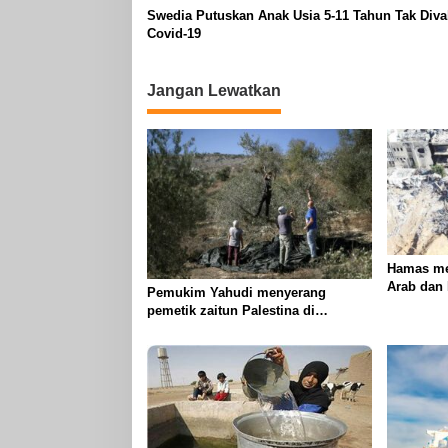
Swedia Putuskan Anak Usia 5-11 Tahun Tak Diva
Covid-19
Jangan Lewatkan
Hamas me
Arab dan
Pemukim Yahudi menyerang
tindakan
pemetik zaitun Palestina di
genosida 
Betlehem