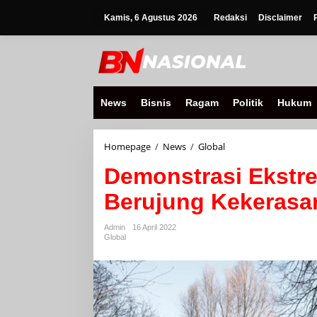
Lewati
ke
Kamis, 6 Agustus 2026
Redaksi
Disclaimer
konten
News
Bisnis
Ragam
Politik
Hukum
Demonstrasi
Homepage
/
News
/
Global
Ekstremis
Demonstrasi Ekstr
Sayap
Kanan
Berujung Kekerasa
Berujung
Kekerasan
di
Admin
16 April 2022
Swedia
Global