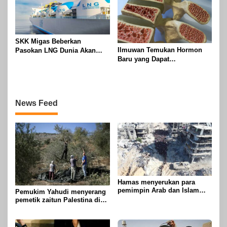
SKK Migas Beberkan
Ilmuwan Temukan Hormon
Pasokan LNG Dunia Akan
Baru yang Dapat
Meluber di Tahun 2030
Menggandakan Massa Tulang
News Feed
Hamas menyerukan para
pemimpin Arab dan Islam
Pemukim Yahudi menyerang
untuk mengambil tindakan
pemetik zaitun Palestina di
untuk menghentikan
Betlehem
genosida di Gaza