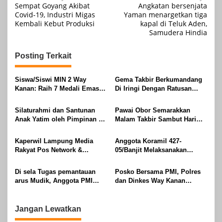
Sempat Goyang Akibat
Angkatan bersenjata
pos
Covid-19, Industri Migas
Yaman menargetkan tiga
Kembali Kebut Produksi
kapal di Teluk Aden,
Samudera Hindia
Posting Terkait
Siswa/Siswi MIN 2 Way
Gema Takbir Berkumandang
Kanan: Raih 7 Medali Emas
Di Iringi Dengan Ratusan
Dan 2 Mendali Perak Pada
Obor Terangi Langit Banjit,
Gubernur Lampung Cup 2
Rayakan Kemenangan Idul
Silaturahmi dan Santunan
Pawai Obor Semarakkan
Taekwondo Championship
Fitri 1447 H
Anak Yatim oleh Pimpinan PT
Malam Takbir Sambut Hari
2026
Buay Tumi Lampung Jelang
Raya IdulFitri 1447 H – 2026
Idul Fitri di Way Kanan
M, Di Kampung Simpang
Kaperwil Lampung Media
Anggota Koramil 427-
Asam, Kecamatan Banjit
Rakyat Pos Network &
05/Banjit Melaksanakan
Risalahpos
Pengamanan Pawai Ogoh
Network,Tergabung Di Forum
ogoh Di Wilayah Bali Sadhar,
Di sela Tugas pemantauan
Posko Bersama PMI, Polres
DPC KWRI, Way Kanan :
Kecamatan Banjit
arus Mudik, Anggota PMI
dan Dinkes Way Kanan
Mengucapkan Selamat Hari
Rahmat Shali Akbar. S. STP.
Pantau Arus Lalu Lintas,
Raya Idul Fitri 1447 Hijriah-
M. Si,,Tinggalkan Pos Pantau
Kondisi Ramai Lancar
2026 M
Demi Selamatkan Nyawa
Jangan Lewatkan
Bocah 7 Tahun