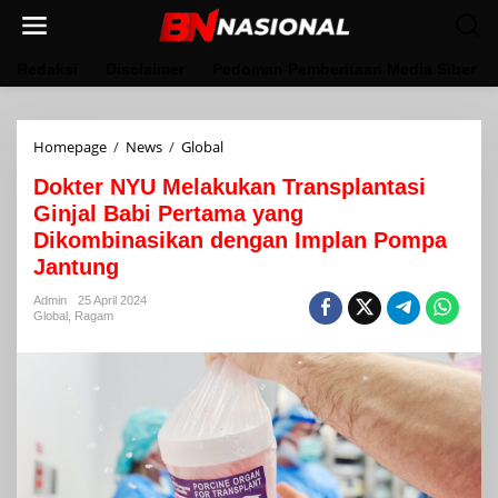
Lewati
ke
konten
Redaksi
Disclaimer
Pedoman Pemberitaan Media Siber
Dokter
Homepage
/
News
/
Global
NYU
Dokter NYU Melakukan Transplantasi
Melakukan
Transplantasi
Ginjal Babi Pertama yang
Ginjal
Dikombinasikan dengan Implan Pompa
Babi
Jantung
Pertama
yang
Admin
25 April 2024
Dikombinasikan
Global
,
Ragam
dengan
Implan
Pompa
Jantung