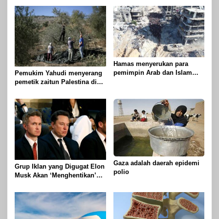
Hamas menyerukan para
pemimpin Arab dan Islam
Pemukim Yahudi menyerang
untuk mengambil tindakan
pemetik zaitun Palestina di
untuk menghentikan
Betlehem
genosida di Gaza
Gaza adalah daerah epidemi
Grup Iklan yang Digugat Elon
polio
Musk Akan ‘Menghentikan’
Operasionalnya