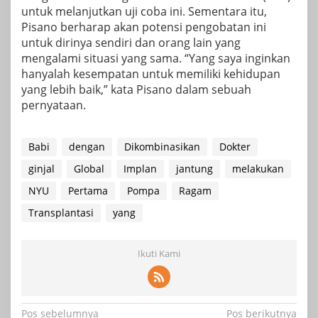
untuk melanjutkan uji coba ini. Sementara itu,
Pisano berharap akan potensi pengobatan ini
untuk dirinya sendiri dan orang lain yang
mengalami situasi yang sama. “Yang saya inginkan
hanyalah kesempatan untuk memiliki kehidupan
yang lebih baik,” kata Pisano dalam sebuah
pernyataan.
Babi
dengan
Dikombinasikan
Dokter
ginjal
Global
Implan
jantung
melakukan
NYU
Pertama
Pompa
Ragam
Transplantasi
yang
Ikuti Kami
Navigasi
Pos sebelumnya
Pos berikutnya