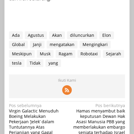
Ada
Agustus
Akan
diluncurkan
Elon
Global
Janji
mengatakan
Mengingkari
Meskipun
Musk
Ragam
Robotaxi
Sejarah
tesla
Tidak
yang
Ikuti Kami
Navigasi
Pos sebelumnya
Pos berikutnya
Virgin Galactic Menuduh
Hamas menyambut baik
pos
Boeing Melakukan
keputusan Dewan Hak
Pekerjaan ‘Jelek’ dalam
Asasi Manusia PBB yang
Tuntutannya Atas
memberlakukan embargo
Perjanjian yang Gagal
senjata terhadap Israel