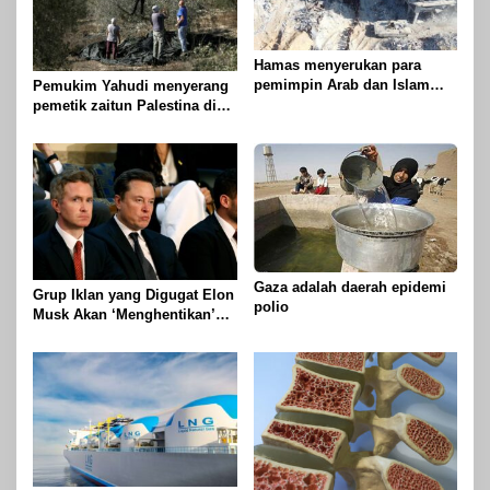
Hamas menyerukan para
pemimpin Arab dan Islam
Pemukim Yahudi menyerang
untuk mengambil tindakan
pemetik zaitun Palestina di
untuk menghentikan
Betlehem
genosida di Gaza
Gaza adalah daerah epidemi
Grup Iklan yang Digugat Elon
polio
Musk Akan ‘Menghentikan’
Operasionalnya