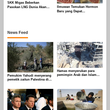
SKK Migas Beberkan
Ilmuwan Temukan Hormon
Pasokan LNG Dunia Akan
Baru yang Dapat
Meluber di Tahun 2030
Menggandakan Massa Tulang
News Feed
Hamas menyerukan para
pemimpin Arab dan Islam
Pemukim Yahudi menyerang
untuk mengambil tindakan
pemetik zaitun Palestina di
untuk menghentikan
Betlehem
genosida di Gaza