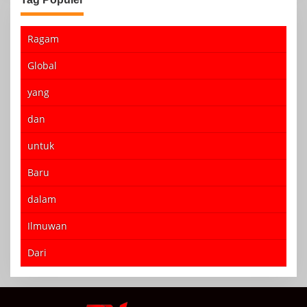
Ragam
Global
yang
dan
untuk
Baru
dalam
Ilmuwan
Dari