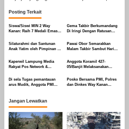
Posting Terkait
Siswa/Siswi MIN 2 Way
Gema Takbir Berkumandang
Kanan: Raih 7 Medali Emas
Di Iringi Dengan Ratusan
Dan 2 Mendali Perak Pada
Obor Terangi Langit Banjit,
Gubernur Lampung Cup 2
Rayakan Kemenangan Idul
Silaturahmi dan Santunan
Pawai Obor Semarakkan
Taekwondo Championship
Fitri 1447 H
Anak Yatim oleh Pimpinan PT
Malam Takbir Sambut Hari
2026
Buay Tumi Lampung Jelang
Raya IdulFitri 1447 H – 2026
Idul Fitri di Way Kanan
M, Di Kampung Simpang
Kaperwil Lampung Media
Anggota Koramil 427-
Asam, Kecamatan Banjit
Rakyat Pos Network &
05/Banjit Melaksanakan
Risalahpos
Pengamanan Pawai Ogoh
Network,Tergabung Di Forum
ogoh Di Wilayah Bali Sadhar,
Di sela Tugas pemantauan
Posko Bersama PMI, Polres
DPC KWRI, Way Kanan :
Kecamatan Banjit
arus Mudik, Anggota PMI
dan Dinkes Way Kanan
Mengucapkan Selamat Hari
Rahmat Shali Akbar. S. STP.
Pantau Arus Lalu Lintas,
Raya Idul Fitri 1447 Hijriah-
M. Si,,Tinggalkan Pos Pantau
Kondisi Ramai Lancar
2026 M
Demi Selamatkan Nyawa
Jangan Lewatkan
Bocah 7 Tahun