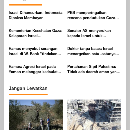
Israel Dihancurkan, Indonesia
PBB memperingatkan
Dipaksa Membayar
rencana pendudukan Gaza
Israel
Kementerian Kesehatan Gaza:
Senator AS menyerukan
Kelaparan Israel
kepada Israel untuk
menyebabkan kematian 8
menghentikan Perang Gaza,
pasien GBS
pembunuhan jurnalis
Hamas menyebut serangan
Dokter tanpa batas: Israel
Israel di W. Bank “tindakan
menargetkan satu -satunya
barbarisme,” “bagian dari
saksi untuk genosida
perang genosida”
Hamas: Agresi Israel pada
Pertahanan Sipil Palestina:
Yaman melanggar kedaulatan
Tidak ada daerah aman yang
Arab
tersisa di Gaza
Jangan Lewatkan