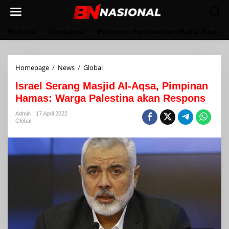
Lewati
ke
konten
Redaksi
Disclaimer
Pedoman Pemberitaan Media Siber
Israel
Homepage
/
News
/
Global
Serang
Israel Serang Masjid Al-Aqsa, Pimpinan
Masjid
Al-
Hamas: Warga Palestina akan Respons
Aqsa,
Pimpinan
Admin
17 April 2022
Global
Hamas:
Warga
Palestina
akan
Respons