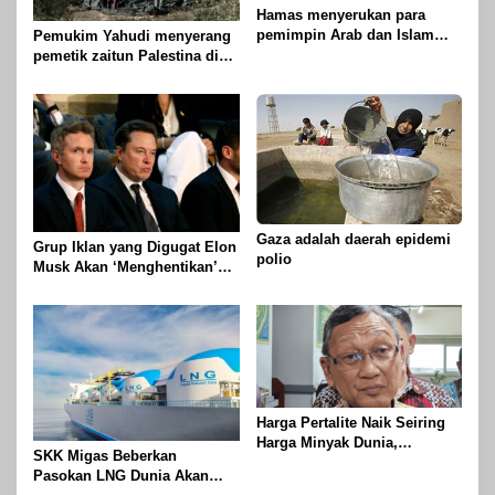
Hamas menyerukan para
pemimpin Arab dan Islam
Pemukim Yahudi menyerang
untuk mengambil tindakan
pemetik zaitun Palestina di
untuk menghentikan
Betlehem
genosida di Gaza
Gaza adalah daerah epidemi
Grup Iklan yang Digugat Elon
polio
Musk Akan ‘Menghentikan’
Operasionalnya
Harga Pertalite Naik Seiring
Harga Minyak Dunia,
SKK Migas Beberkan
Pemerintah Tahan dengan
Pasokan LNG Dunia Akan
Subsidi