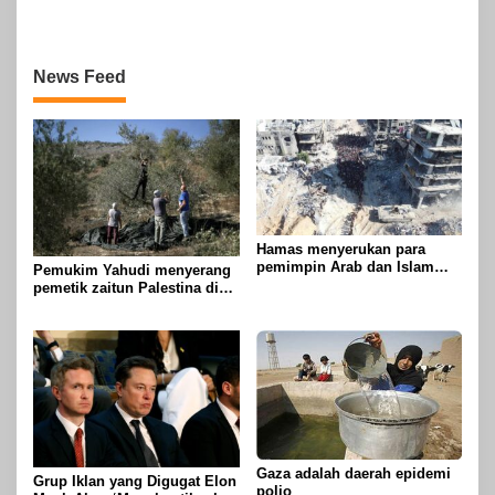
Meluber di Tahun 2030
News Feed
Hamas menyerukan para
pemimpin Arab dan Islam
Pemukim Yahudi menyerang
untuk mengambil tindakan
pemetik zaitun Palestina di
untuk menghentikan
Betlehem
genosida di Gaza
Gaza adalah daerah epidemi
Grup Iklan yang Digugat Elon
polio