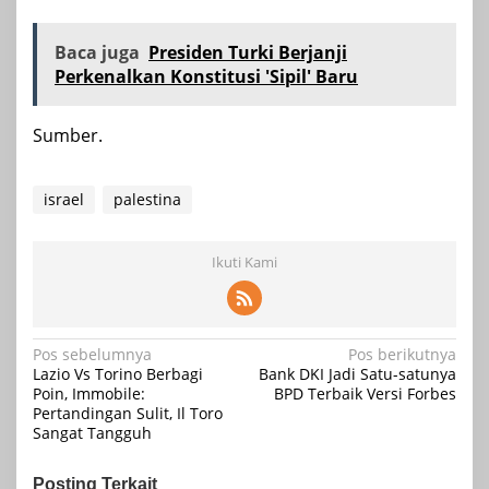
Baca juga
Presiden Turki Berjanji
Perkenalkan Konstitusi 'Sipil' Baru
Sumber.
israel
palestina
Ikuti Kami
Navigasi
Pos sebelumnya
Pos berikutnya
Lazio Vs Torino Berbagi
Bank DKI Jadi Satu-satunya
pos
Poin, Immobile:
BPD Terbaik Versi Forbes
Pertandingan Sulit, Il Toro
Sangat Tangguh
Posting Terkait