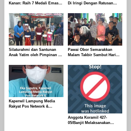
Kanan: Raih 7 Medali Emas
Di Iringi Dengan Ratusan
Dan 2 Mendali Perak Pada
Obor Terangi Langit Banjit,
Gubernur Lampung Cup 2
Rayakan Kemenangan Idul
Taekwondo Championship
Fitri 1447 H
2026
Silaturahmi dan Santunan
Pawai Obor Semarakkan
Anak Yatim oleh Pimpinan PT
Malam Takbir Sambut Hari
Buay Tumi Lampung Jelang
Raya IdulFitri 1447 H – 2026
Idul Fitri di Way Kanan
M, Di Kampung Simpang
Asam, Kecamatan Banjit
Kaperwil Lampung Media
Rakyat Pos Network &
Risalahpos
Network,Tergabung Di Forum
Anggota Koramil 427-
DPC KWRI, Way Kanan :
05/Banjit Melaksanakan
Mengucapkan Selamat Hari
Pengamanan Pawai Ogoh