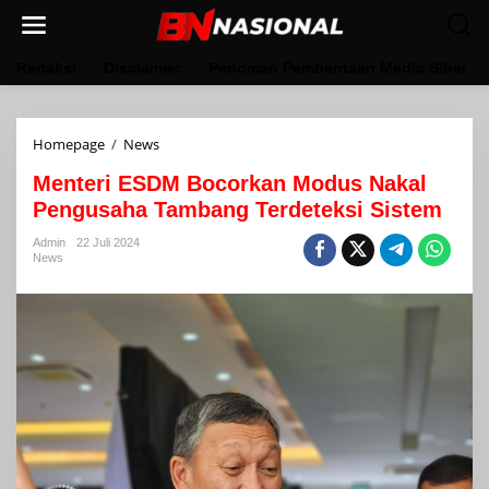
Lewati
ke
konten
Redaksi
Disclaimer
Pedoman Pemberitaan Media Siber
Menteri
Homepage
/
News
ESDM
Menteri ESDM Bocorkan Modus Nakal
Bocorkan
Modus
Pengusaha Tambang Terdeteksi Sistem
Nakal
Pengusaha
Admin
22 Juli 2024
News
Tambang
Terdeteksi
Sistem