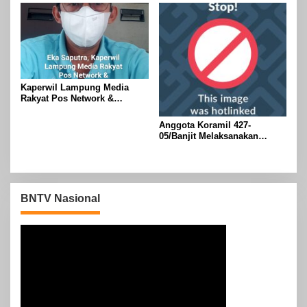
Asam, Kecamatan Banjit
Kaperwil Lampung Media
Rakyat Pos Network &
Risalahpos
Network,Tergabung Di Forum
Anggota Koramil 427-
DPC KWRI, Way Kanan :
05/Banjit Melaksanakan
Mengucapkan Selamat Hari
Pengamanan Pawai Ogoh
Raya Idul Fitri 1447 Hijriah-
ogoh Di Wilayah Bali Sadhar,
2026 M
Kecamatan Banjit
BNTV Nasional