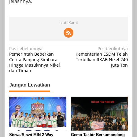
jelasnnya.
Ikuti Kami
Navigasi
Pos sebelumnya
Pos berikutnya
Pemerintah Beberkan
Kementerian ESDM Telah
pos
Cerita Panjang Simbara
Terbitkan RKAB Nikel 240
Hingga Masuknnya Nikel
Juta Ton
dan Timah
Jangan Lewatkan
Siswa/Siswi MIN 2 Way
Gema Takbir Berkumandang