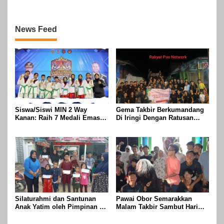
Raya Idul Fitri 1447 Hijriah-
ogoh Di Wilayah Bali Sadhar,
2026 M
Kecamatan Banjit
News Feed
Siswa/Siswi MIN 2 Way
Gema Takbir Berkumandang
Kanan: Raih 7 Medali Emas
Di Iringi Dengan Ratusan
Dan 2 Mendali Perak Pada
Obor Terangi Langit Banjit,
Gubernur Lampung Cup 2
Rayakan Kemenangan Idul
Taekwondo Championship
Fitri 1447 H
2026
Silaturahmi dan Santunan
Pawai Obor Semarakkan
Anak Yatim oleh Pimpinan PT
Malam Takbir Sambut Hari
Buay Tumi Lampung Jelang
Raya IdulFitri 1447 H – 2026
Idul Fitri di Way Kanan
M, Di Kampung Simpang