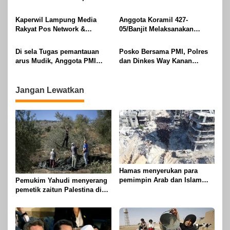
2026
Buay Tumi Lampung Jelang
Raya IdulFitri 1447 H – 2026
Idul Fitri di Way Kanan
M, Di Kampung Simpang
Kaperwil Lampung Media
Anggota Koramil 427-
Asam, Kecamatan Banjit
Rakyat Pos Network &
05/Banjit Melaksanakan
Risalahpos
Pengamanan Pawai Ogoh
Network,Tergabung Di Forum
ogoh Di Wilayah Bali Sadhar,
Di sela Tugas pemantauan
Posko Bersama PMI, Polres
DPC KWRI, Way Kanan :
Kecamatan Banjit
arus Mudik, Anggota PMI
dan Dinkes Way Kanan
Mengucapkan Selamat Hari
Rahmat Shali Akbar. S. STP.
Pantau Arus Lalu Lintas,
Raya Idul Fitri 1447 Hijriah-
M. Si,,Tinggalkan Pos Pantau
Kondisi Ramai Lancar
2026 M
Demi Selamatkan Nyawa
Jangan Lewatkan
Bocah 7 Tahun
Hamas menyerukan para
pemimpin Arab dan Islam
Pemukim Yahudi menyerang
untuk mengambil tindakan
pemetik zaitun Palestina di
untuk menghentikan
Betlehem
genosida di Gaza