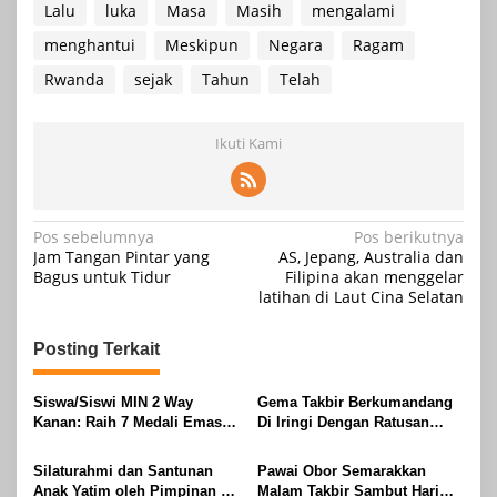
Lalu
luka
Masa
Masih
mengalami
menghantui
Meskipun
Negara
Ragam
Rwanda
sejak
Tahun
Telah
Ikuti Kami
Navigasi
Pos sebelumnya
Pos berikutnya
Jam Tangan Pintar yang
AS, Jepang, Australia dan
pos
Bagus untuk Tidur
Filipina akan menggelar
latihan di Laut Cina Selatan
Posting Terkait
Siswa/Siswi MIN 2 Way
Gema Takbir Berkumandang
Kanan: Raih 7 Medali Emas
Di Iringi Dengan Ratusan
Dan 2 Mendali Perak Pada
Obor Terangi Langit Banjit,
Gubernur Lampung Cup 2
Rayakan Kemenangan Idul
Silaturahmi dan Santunan
Pawai Obor Semarakkan
Taekwondo Championship
Fitri 1447 H
Anak Yatim oleh Pimpinan PT
Malam Takbir Sambut Hari