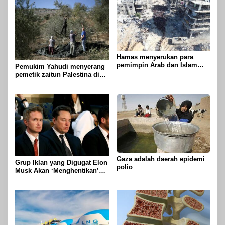
Hamas menyerukan para
pemimpin Arab dan Islam
Pemukim Yahudi menyerang
untuk mengambil tindakan
pemetik zaitun Palestina di
untuk menghentikan
Betlehem
genosida di Gaza
Gaza adalah daerah epidemi
Grup Iklan yang Digugat Elon
polio
Musk Akan ‘Menghentikan’
Operasionalnya