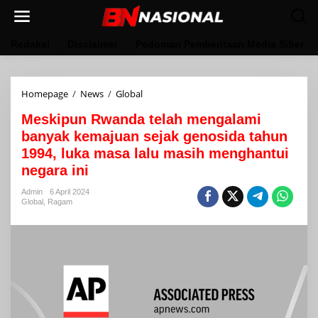
Lewati
ke
konten
Redaksi
Disclaimer
Pedoman Pemberitaan Media Siber
Meskipun
Homepage
/
News
/
Global
Rwanda
Meskipun Rwanda telah mengalami
telah
mengalami
banyak kemajuan sejak genosida tahun
banyak
1994, luka masa lalu masih menghantui
kemajuan
negara ini
sejak
genosida
Admin
6 April 2024
tahun
Global
,
Ragam
1994,
luka
masa
lalu
masih
menghantui
negara
ini