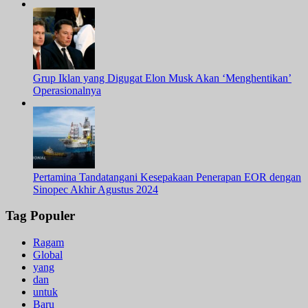
Grup Iklan yang Digugat Elon Musk Akan ‘Menghentikan’
Operasionalnya
Pertamina Tandatangani Kesepakaan Penerapan EOR dengan
Sinopec Akhir Agustus 2024
Tag Populer
Ragam
Global
yang
dan
untuk
Baru