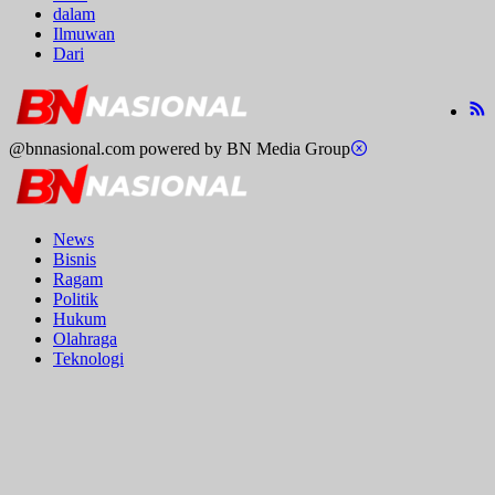
dalam
Ilmuwan
Dari
@bnnasional.com powered by BN Media Group
News
Bisnis
Ragam
Politik
Hukum
Olahraga
Teknologi