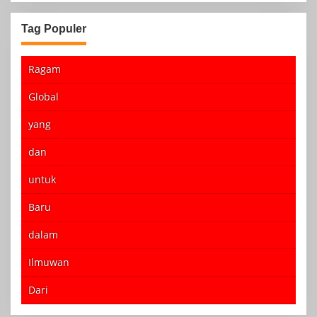
Tag Populer
Ragam
Global
yang
dan
untuk
Baru
dalam
Ilmuwan
Dari