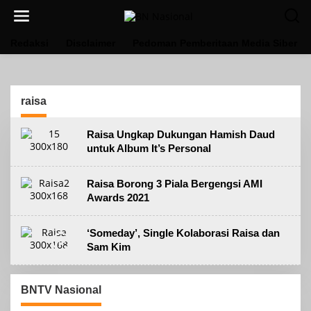
Lewati
ke
konten
Redaksi
Disclaimer
Pedoman Pemberitaan Media Siber
raisa
Raisa Ungkap Dukungan Hamish Daud
untuk Album It’s Personal
Raisa Borong 3 Piala Bergengsi AMI
Awards 2021
‘Someday’, Single Kolaborasi Raisa dan
Sam Kim
BNTV Nasional