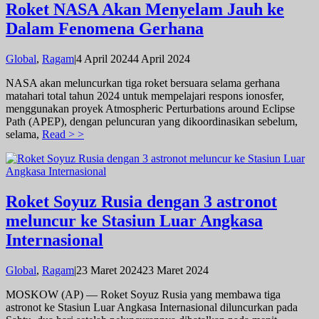
Roket NASA Akan Menyelam Jauh ke
Dalam Fenomena Gerhana
oleh
Global
,
Ragam
|
4 April 2024
4 April 2024
admin
NASA akan meluncurkan tiga roket bersuara selama gerhana
matahari total tahun 2024 untuk mempelajari respons ionosfer,
menggunakan proyek Atmospheric Perturbations around Eclipse
Path (APEP), dengan peluncuran yang dikoordinasikan sebelum,
selama,
Read > >
Roket Soyuz Rusia dengan 3 astronot
meluncur ke Stasiun Luar Angkasa
Internasional
oleh
Global
,
Ragam
|
23 Maret 2024
23 Maret 2024
admin
MOSKOW (AP) — Roket Soyuz Rusia yang membawa tiga
astronot ke Stasiun Luar Angkasa Internasional diluncurkan pada