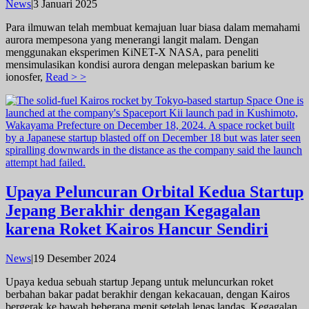
oleh
News
|
3 Januari 2025
admin
Para ilmuwan telah membuat kemajuan luar biasa dalam memahami
aurora mempesona yang menerangi langit malam. Dengan
menggunakan eksperimen KiNET-X NASA, para peneliti
mensimulasikan kondisi aurora dengan melepaskan barium ke
ionosfer,
Read > >
Upaya Peluncuran Orbital Kedua Startup
Jepang Berakhir dengan Kegagalan
karena Roket Kairos Hancur Sendiri
oleh
News
|
19 Desember 2024
admin
Upaya kedua sebuah startup Jepang untuk meluncurkan roket
berbahan bakar padat berakhir dengan kekacauan, dengan Kairos
bergerak ke bawah beberapa menit setelah lepas landas. Kegagalan