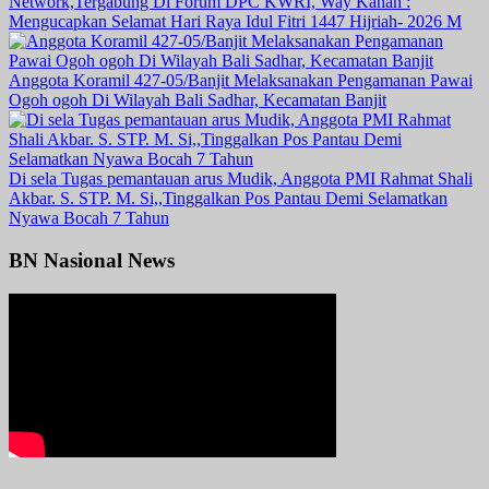
Network,Tergabung Di Forum DPC KWRI, Way Kanan :
Mengucapkan Selamat Hari Raya Idul Fitri 1447 Hijriah- 2026 M
Anggota Koramil 427-05/Banjit Melaksanakan Pengamanan Pawai
Ogoh ogoh Di Wilayah Bali Sadhar, Kecamatan Banjit
Di sela Tugas pemantauan arus Mudik, Anggota PMI Rahmat Shali
Akbar. S. STP. M. Si,,Tinggalkan Pos Pantau Demi Selamatkan
Nyawa Bocah 7 Tahun
BN Nasional News