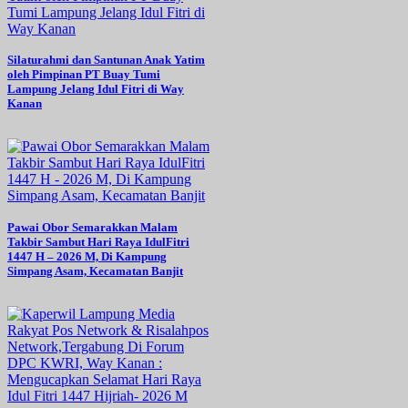
Silaturahmi dan Santunan Anak Yatim
oleh Pimpinan PT Buay Tumi
Lampung Jelang Idul Fitri di Way
Kanan
Pawai Obor Semarakkan Malam
Takbir Sambut Hari Raya IdulFitri
1447 H – 2026 M, Di Kampung
Simpang Asam, Kecamatan Banjit