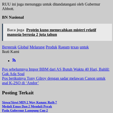
RUU ini juga menunggu untuk ditandatangani oleh Gubernur
Abbott.
BN Nasional
Baca juga
Protein kuno memecahkan misteri relatif
manusia berusia 2 juta tahun
Bergerak
Global
Melarang
Produk
Ragam
texas
untuk
Ikuti Kami
Navigasi
Pos sebelumnya
Impor BBM dari AS Butuh Waktu 40 Hari, Bahlil:
Gak Ada Soal
pos
Pos berikutnya
Tony Gilroy dengan sadar melawan Canon untuk
asal K-2SO di ‘Andor’
Posting Terkait
Siswa/Siswi MIN 2 Way Kanan: Raih 7
Medali Emas Dan 2 Mendali Perak
Pada Gubernur Lampung Cup 2