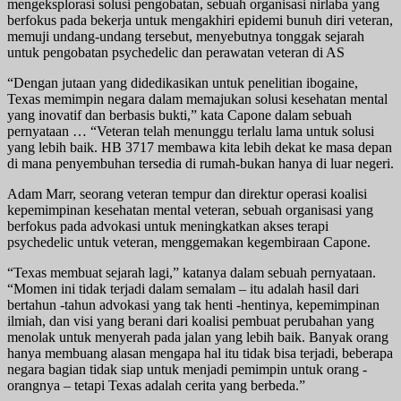
mengeksplorasi solusi pengobatan, sebuah organisasi nirlaba yang
berfokus pada bekerja untuk mengakhiri epidemi bunuh diri veteran,
memuji undang-undang tersebut, menyebutnya tonggak sejarah
untuk pengobatan psychedelic dan perawatan veteran di AS
“Dengan jutaan yang didedikasikan untuk penelitian ibogaine,
Texas memimpin negara dalam memajukan solusi kesehatan mental
yang inovatif dan berbasis bukti,” kata Capone dalam sebuah
pernyataan … “Veteran telah menunggu terlalu lama untuk solusi
yang lebih baik. HB 3717 membawa kita lebih dekat ke masa depan
di mana penyembuhan tersedia di rumah-bukan hanya di luar negeri.
Adam Marr, seorang veteran tempur dan direktur operasi koalisi
kepemimpinan kesehatan mental veteran, sebuah organisasi yang
berfokus pada advokasi untuk meningkatkan akses terapi
psychedelic untuk veteran, menggemakan kegembiraan Capone.
“Texas membuat sejarah lagi,” katanya dalam sebuah pernyataan.
“Momen ini tidak terjadi dalam semalam – itu adalah hasil dari
bertahun -tahun advokasi yang tak henti -hentinya, kepemimpinan
ilmiah, dan visi yang berani dari koalisi pembuat perubahan yang
menolak untuk menyerah pada jalan yang lebih baik. Banyak orang
hanya membuang alasan mengapa hal itu tidak bisa terjadi, beberapa
negara bagian tidak siap untuk menjadi pemimpin untuk orang -
orangnya – tetapi Texas adalah cerita yang berbeda.”