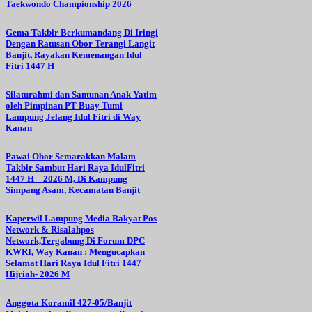
Taekwondo Championship 2026
Gema Takbir Berkumandang Di Iringi
Dengan Ratusan Obor Terangi Langit
Banjit, Rayakan Kemenangan Idul
Fitri 1447 H
Silaturahmi dan Santunan Anak Yatim
oleh Pimpinan PT Buay Tumi
Lampung Jelang Idul Fitri di Way
Kanan
Pawai Obor Semarakkan Malam
Takbir Sambut Hari Raya IdulFitri
1447 H – 2026 M, Di Kampung
Simpang Asam, Kecamatan Banjit
Kaperwil Lampung Media Rakyat Pos
Network & Risalahpos
Network,Tergabung Di Forum DPC
KWRI, Way Kanan : Mengucapkan
Selamat Hari Raya Idul Fitri 1447
Hijriah- 2026 M
Anggota Koramil 427-05/Banjit