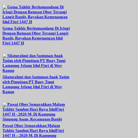
Gema Takbir Berkumandang Di Iringi
Dengan Ratusan Obor Terangi Langit
Banjit, Rayakan Kemenangan Idul
Fitri 1447 H
Silaturahmi dan Santunan Anak Yatim
oleh Pimpinan PT Buay Tumi
Lampung Jelang Idul Fitri di Way
Kanan
Pawai Obor Semarakkan Malam
Takbir Sambut Hari Raya IdulFitri
1447 H – 2026 M, Di Kampung