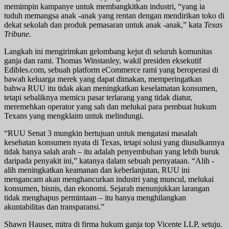
memimpin kampanye untuk membangkitkan industri, “yang ia
tuduh memangsa anak -anak yang rentan dengan mendirikan toko di
dekat sekolah dan produk pemasaran untuk anak -anak,” kata
Texas
Tribune.
Langkah ini mengirimkan gelombang kejut di seluruh komunitas
ganja dan rami. Thomas Winstanley, wakil presiden eksekutif
Edibles.com, sebuah platform eCommerce rami yang beroperasi di
bawah keluarga merek yang dapat dimakan, memperingatkan
bahwa RUU itu tidak akan meningkatkan keselamatan konsumen,
tetapi sebaliknya memicu pasar terlarang yang tidak diatur,
meremehkan operator yang sah dan melukai para pembuat hukum
Texans yang mengklaim untuk melindungi.
“RUU Senat 3 mungkin bertujuan untuk mengatasi masalah
kesehatan konsumen nyata di Texas, tetapi solusi yang diusulkannya
tidak hanya salah arah – itu adalah penyembuhan yang lebih buruk
daripada penyakit ini,” katanya dalam sebuah pernyataan. “Alih -
alih meningkatkan keamanan dan keberlanjutan, RUU ini
mengancam akan menghancurkan industri yang muncul, melukai
konsumen, bisnis, dan ekonomi. Sejarah menunjukkan larangan
tidak menghapus permintaan – itu hanya menghilangkan
akuntabilitas dan transparansi.”
Shawn Hauser, mitra di firma hukum ganja top Vicente LLP, setuju.