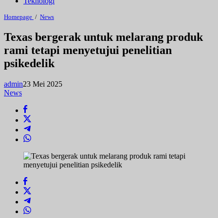
Teknologi
Texas
Homepage
/
News
bergerak
untuk
Texas bergerak untuk melarang produk
melarang
rami tetapi menyetujui penelitian
produk
rami
psikedelik
tetapi
menyetujui
penelitian
admin
23 Mei 2025
psikedelik
News