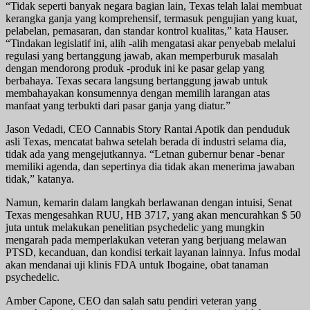
“Tidak seperti banyak negara bagian lain, Texas telah lalai membuat
kerangka ganja yang komprehensif, termasuk pengujian yang kuat,
pelabelan, pemasaran, dan standar kontrol kualitas,” kata Hauser.
“Tindakan legislatif ini, alih -alih mengatasi akar penyebab melalui
regulasi yang bertanggung jawab, akan memperburuk masalah
dengan mendorong produk -produk ini ke pasar gelap yang
berbahaya. Texas secara langsung bertanggung jawab untuk
membahayakan konsumennya dengan memilih larangan atas
manfaat yang terbukti dari pasar ganja yang diatur.”
Jason Vedadi, CEO Cannabis Story Rantai Apotik dan penduduk
asli Texas, mencatat bahwa setelah berada di industri selama dia,
tidak ada yang mengejutkannya. “Letnan gubernur benar -benar
memiliki agenda, dan sepertinya dia tidak akan menerima jawaban
tidak,” katanya.
Namun, kemarin dalam langkah berlawanan dengan intuisi, Senat
Texas mengesahkan RUU, HB 3717, yang akan mencurahkan $ 50
juta untuk melakukan penelitian psychedelic yang mungkin
mengarah pada memperlakukan veteran yang berjuang melawan
PTSD, kecanduan, dan kondisi terkait layanan lainnya. Infus modal
akan mendanai uji klinis FDA untuk Ibogaine, obat tanaman
psychedelic.
Amber Capone, CEO dan salah satu pendiri veteran yang