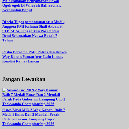
Melaksanakan Pengamanan Pawai
Ogoh ogoh Di Wilayah Bali Sadhar,
Kecamatan Banjit
Di sela Tugas pemantauan arus Mudik,
Anggota PMI Rahmat Shali Akbar. S.
STP. M. Si,,Tinggalkan Pos Pantau
Demi Selamatkan Nyawa Bocah 7
Tahun
Posko Bersama PMI, Polres dan Dinkes
Way Kanan Pantau Arus Lalu Lintas,
Kondisi Ramai Lancar
Jangan Lewatkan
Siswa/Siswi MIN 2 Way Kanan: Raih 7
Medali Emas Dan 2 Mendali Perak
Pada Gubernur Lampung Cup 2
Taekwondo Championship 2026