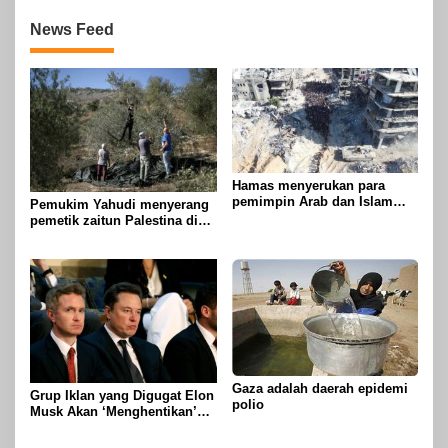
News Feed
Hamas menyerukan para
pemimpin Arab dan Islam
Pemukim Yahudi menyerang
untuk mengambil tindakan
pemetik zaitun Palestina di
untuk menghentikan
Betlehem
genosida di Gaza
Gaza adalah daerah epidemi
Grup Iklan yang Digugat Elon
polio
Musk Akan ‘Menghentikan’
Operasionalnya