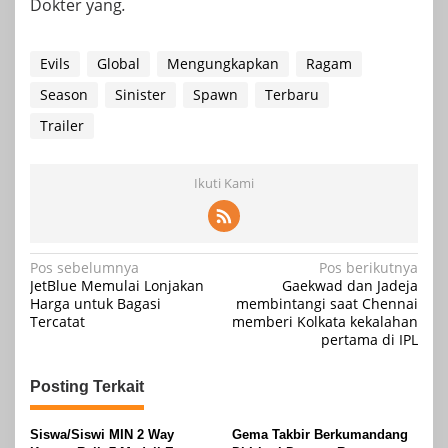
Dokter yang
.
Evils
Global
Mengungkapkan
Ragam
Season
Sinister
Spawn
Terbaru
Trailer
Ikuti Kami
Navigasi
Pos sebelumnya
Pos berikutnya
JetBlue Memulai Lonjakan
Gaekwad dan Jadeja
pos
Harga untuk Bagasi
membintangi saat Chennai
Tercatat
memberi Kolkata kekalahan
pertama di IPL
Posting Terkait
Siswa/Siswi MIN 2 Way
Gema Takbir Berkumandang