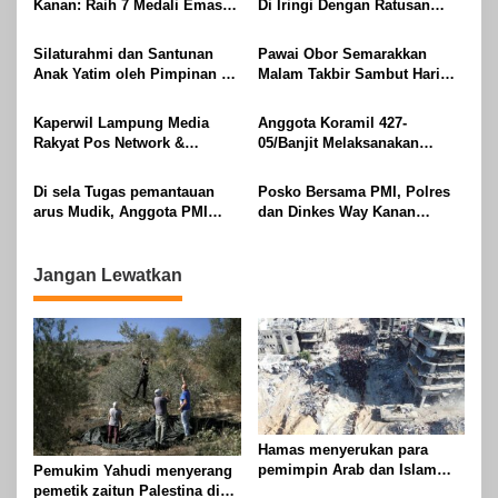
Kanan: Raih 7 Medali Emas
Di Iringi Dengan Ratusan
Dan 2 Mendali Perak Pada
Obor Terangi Langit Banjit,
Gubernur Lampung Cup 2
Rayakan Kemenangan Idul
Silaturahmi dan Santunan
Pawai Obor Semarakkan
Taekwondo Championship
Fitri 1447 H
Anak Yatim oleh Pimpinan PT
Malam Takbir Sambut Hari
2026
Buay Tumi Lampung Jelang
Raya IdulFitri 1447 H – 2026
Idul Fitri di Way Kanan
M, Di Kampung Simpang
Kaperwil Lampung Media
Anggota Koramil 427-
Asam, Kecamatan Banjit
Rakyat Pos Network &
05/Banjit Melaksanakan
Risalahpos
Pengamanan Pawai Ogoh
Network,Tergabung Di Forum
ogoh Di Wilayah Bali Sadhar,
Di sela Tugas pemantauan
Posko Bersama PMI, Polres
DPC KWRI, Way Kanan :
Kecamatan Banjit
arus Mudik, Anggota PMI
dan Dinkes Way Kanan
Mengucapkan Selamat Hari
Rahmat Shali Akbar. S. STP.
Pantau Arus Lalu Lintas,
Raya Idul Fitri 1447 Hijriah-
M. Si,,Tinggalkan Pos Pantau
Kondisi Ramai Lancar
2026 M
Demi Selamatkan Nyawa
Jangan Lewatkan
Bocah 7 Tahun
Hamas menyerukan para
pemimpin Arab dan Islam
Pemukim Yahudi menyerang
untuk mengambil tindakan
pemetik zaitun Palestina di