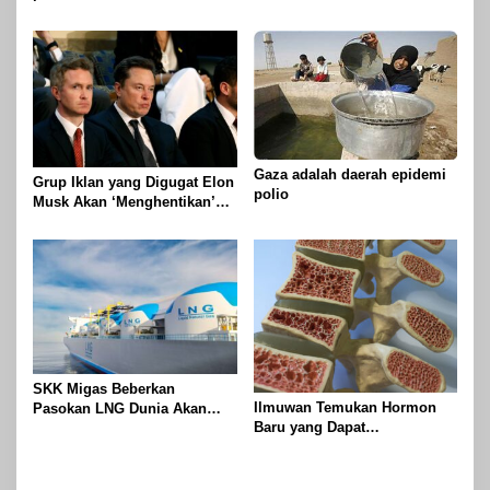
untuk menghentikan
Betlehem
genosida di Gaza
Gaza adalah daerah epidemi
Grup Iklan yang Digugat Elon
polio
Musk Akan ‘Menghentikan’
Operasionalnya
SKK Migas Beberkan
Ilmuwan Temukan Hormon
Pasokan LNG Dunia Akan
Baru yang Dapat
Meluber di Tahun 2030
Menggandakan Massa Tulang