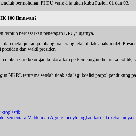
enolak permohonan PHPU yang d iajukan kubu Paslon 01 dan 03.
PHK 100 Ilmuwan?
en terpilih berdasarkan penetapan KPU,” ujarnya.
 dan melanjutkan pembangunan yang telah d ilaksanakan oleh Presiden
 presiden dan wakil presiden.
am memberikan dukungan berdasarkan perkembangan dinamika politik, sert
n NKRI, terutama setelah tidak ada lagi koalisi parpol pendukung pa
kroplastik
mulut sementara Mahkamah Agung menyidangkan kasus kekebalannya 