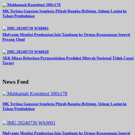
MK Terima Gugatan Sengketa Pilgub Bangka Belitung, Sidang Lanjut ke
Tahap Pembuktian
Mulyanto Menilai Pembagian Izin Tambang ke Ormas Keagamaan Seperti
Perang Uhud
SKK Migas Beberkan Permasalahan Produksi Minyak Nasional Tidak Capai
Target
News Feed
MK Terima Gugatan Sengketa Pilgub Bangka Belitung, Sidang Lanjut ke
Tahap Pembuktian
Mulyanto Menilai Pembagian Izin Tambang ke Ormas Keagamaan Seperti