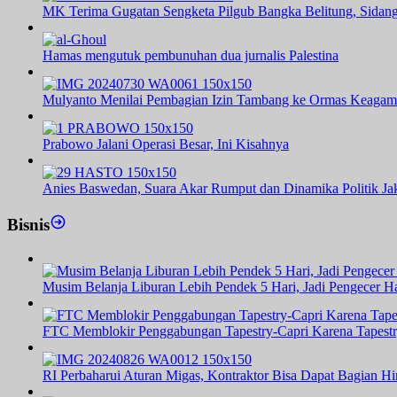
MK Terima Gugatan Sengketa Pilgub Bangka Belitung, Sidang
Hamas mengutuk pembunuhan dua jurnalis Palestina
Mulyanto Menilai Pembagian Izin Tambang ke Ormas Keagam
Prabowo Jalani Operasi Besar, Ini Kisahnya
Anies Baswedan, Suara Akar Rumput dan Dinamika Politik Jak
Bisnis
Musim Belanja Liburan Lebih Pendek 5 Hari, Jadi Pengecer Ha
FTC Memblokir Penggabungan Tapestry-Capri Karena Tapest
RI Perbaharui Aturan Migas, Kontraktor Bisa Dapat Bagian H