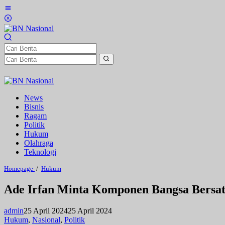
Lewati
ke
konten
News
Bisnis
Ragam
Politik
Hukum
Olahraga
Teknologi
Ade
Homepage
/
Hukum
Irfan
Minta
Ade Irfan Minta Komponen Bangsa Bersa
Komponen
Bangsa
Bersatu
admin
25 April 2024
25 April 2024
Pasca
Hukum
,
Nasional
,
Politik
Putusan