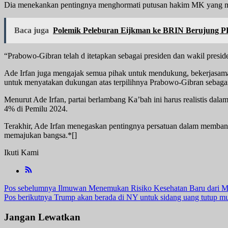
Dia menekankan pentingnya menghormati putusan hakim MK yang m
Baca juga
Polemik Peleburan Eijkman ke BRIN Berujung 
“Prabowo-Gibran telah d itetapkan sebagai presiden dan wakil presid
Ade Irfan juga mengajak semua pihak untuk mendukung, bekerjasama,
untuk menyatakan dukungan atas terpilihnya Prabowo-Gibran sebagai
Menurut Ade Irfan, partai berlambang Ka’bah ini harus realistis dal
4% di Pemilu 2024.
Terakhir, Ade Irfan menegaskan pentingnya persatuan dalam membangu
memajukan bangsa.*[]
Ikuti Kami
Navigasi
Pos sebelumnya
Ilmuwan Menemukan Risiko Kesehatan Baru dari Mi
Pos berikutnya
Trump akan berada di NY untuk sidang uang tutup 
pos
Jangan Lewatkan