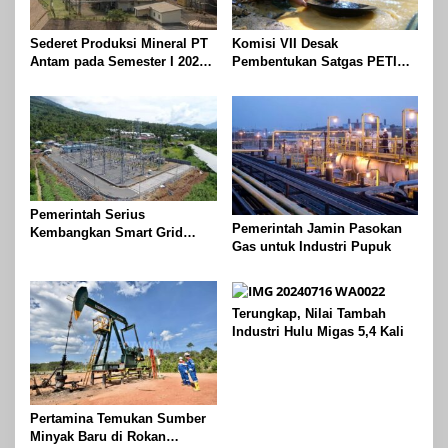
Sederet Produksi Mineral PT
Komisi VII Desak
Antam pada Semester I 2024,
Pembentukan Satgas PETI
Emas Sampai 439 Kg
Usai Memakan Korban Akibat
Longsor Tambang Emas
Pemerintah Serius
Pemerintah Jamin Pasokan
Kembangkan Smart Grid
Gas untuk Industri Pupuk
untuk Energi Bersih
Terungkap, Nilai Tambah
Industri Hulu Migas 5,4 Kali
Pertamina Temukan Sumber
Minyak Baru di Rokan