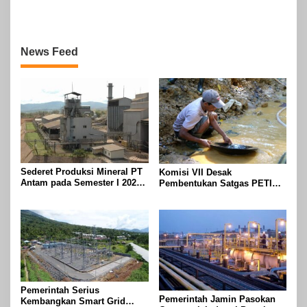
Sebanyak 3000 BOPD
News Feed
Sederet Produksi Mineral PT
Komisi VII Desak
Antam pada Semester I 2024,
Pembentukan Satgas PETI
Emas Sampai 439 Kg
Usai Memakan Korban Akibat
Longsor Tambang Emas
Pemerintah Serius
Pemerintah Jamin Pasokan
Kembangkan Smart Grid