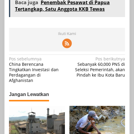
Baca juga
Penembak Pesawat di Papua
Tertangkap, Satu Anggota KKB Tewas
Ikuti Kami
Navigasi
Pos sebelumnya
Pos berikutnya
China Berencana
Sebanyak 60,000 PNS di
pos
Tingkatkan Investasi dan
Seleksi Pemerintah, akan
Perdagangan di
Pindah ke Ibu Kota Baru
Afghanistan
Jangan Lewatkan