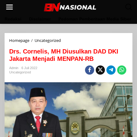
Lewati
ke
konten
Redaksi
Disclaimer
Pedoman Pemberitaan Media Siber
Drs.
Homepage
/
Uncategorized
Cornelis,
Drs. Cornelis, MH Diusulkan DAD DKI
MH
Diusulkan
Jakarta Menjadi MENPAN-RB
DAD
DKI
Admin
6 Juli 2022
Uncategorized
Jakarta
Menjadi
MENPAN-
RB