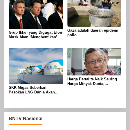
Gaza adalah daerah epidemi
Grup Iklan yang Digugat Elon
polio
Musk Akan ‘Menghentikan’
Operasionalnya
Harga Pertalite Naik Seiring
Harga Minyak Dunia,
SKK Migas Beberkan
Pemerintah Tahan dengan
Pasokan LNG Dunia Akan
Subsidi
Meluber di Tahun 2030
BNTV Nasional