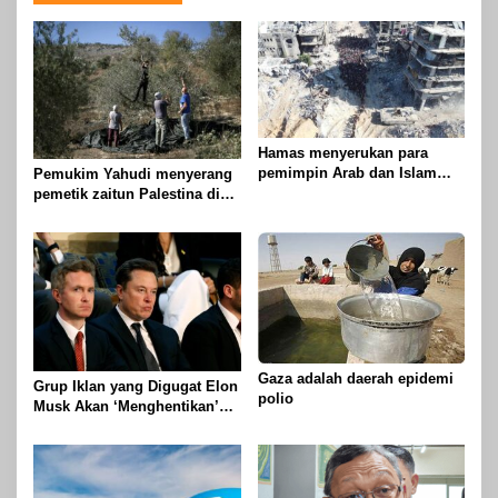
Hamas menyerukan para
pemimpin Arab dan Islam
Pemukim Yahudi menyerang
untuk mengambil tindakan
pemetik zaitun Palestina di
untuk menghentikan
Betlehem
genosida di Gaza
Gaza adalah daerah epidemi
Grup Iklan yang Digugat Elon
polio
Musk Akan ‘Menghentikan’
Operasionalnya