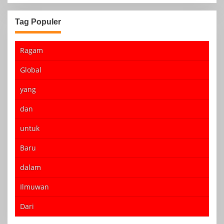
Tag Populer
Ragam
Global
yang
dan
untuk
Baru
dalam
Ilmuwan
Dari