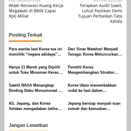
Navigasi
Pos sebelumnya
Pos berikutnya
Wow! Renovasi Ruang Kerja
Terapkan Audit Sawit,
pos
Megawati di BRIN Capai
Luhut Pastikan Demi
Rp6 Miliar
Tujuan Perbaikan Tata
Kelola
Posting Terkait
Para wanita laut Korea tua ini
Dari Sinar Matahari Menjadi
memiliki “negara adidaya”
Tenaga: Korea Meluncurkan
genetik ini
Superkapasitor Pengisian
Mandiri yang Revolusioner
Hanya 11 Merek yang Dipilih
Peneliti Korea
untuk Toko Minuman Keras
Mengembangkan Struktur
Mewah Shilla di Bandara
Ringan Baru yang
Incheon Korea
Revolusioner untuk Baterai
Satelit NASA Menangkap
Korea Utara menembakkan
Lithium
Dinding Debu Monumental di
rudal ke laut dalam
Semenanjung Korea
peluncuran senjata
terbarunya, kata Korea
AS, Jepang, dan Korea
Jepang bersiap menjadi tuan
Selatan
Selatan mengadakan latihan
rumah dan kemudian
di laut yang disengketakan
melakukan perjalanan ke
saat Biden menjamu para
Korea Utara untuk kualifikasi
pemimpin Jepang dan
Piala Dunia FIFA berturut-
Jangan Lewatkan
Filipina
turut