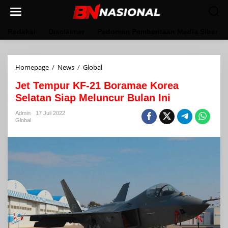
Lewati
ke
konten
Redaksi
Disclaimer
Pedoman Pemberitaan Media Siber
Jet
Homepage
/
News
/
Global
Tempur
Jet Tempur KF-21 Boramae Korea
KF-
21
Selatan Siap Meluncur Bulan Ini
Boramae
Korea
Admin
17 Juli 2022
Global
Selatan
Siap
Meluncur
Bulan
Ini