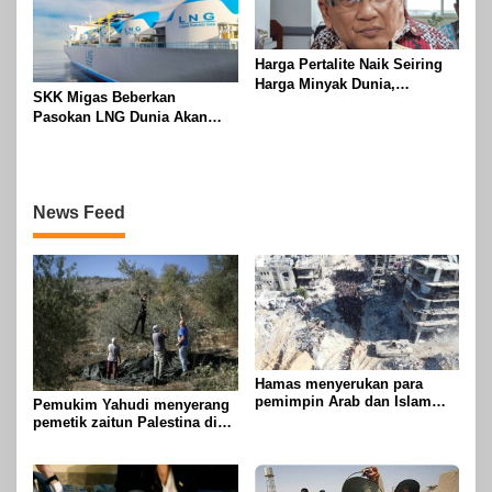
Harga Pertalite Naik Seiring
Harga Minyak Dunia,
SKK Migas Beberkan
Pemerintah Tahan dengan
Pasokan LNG Dunia Akan
Subsidi
Meluber di Tahun 2030
News Feed
Hamas menyerukan para
pemimpin Arab dan Islam
Pemukim Yahudi menyerang
untuk mengambil tindakan
pemetik zaitun Palestina di
untuk menghentikan
Betlehem
genosida di Gaza