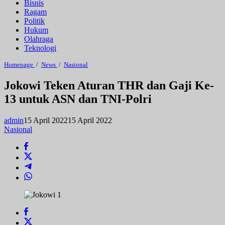
Bisnis
Ragam
Politik
Hukum
Olahraga
Teknologi
Jokowi
Homepage
/
News
/
Nasional
Teken
Aturan
Jokowi Teken Aturan THR dan Gaji Ke-
THR
13 untuk ASN dan TNI-Polri
dan
Gaji
Ke-
admin
15 April 2022
15 April 2022
13
untuk
Nasional
ASN
dan
TNI-
Polri