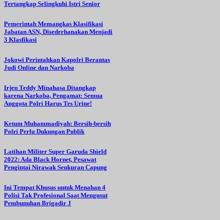
Tertangkap Selingkuhi Istri Senior
Pemerintah Memangkas Klasifikasi
Jabatan ASN, Disederhanakan Menjadi
3 Klasfikasi
Jokowi Perintahkan Kapolri Berantas
Judi Online dan Narkoba
Irjen Teddy Minahasa Ditangkap
karena Narkoba, Pengamat: Semua
Anggota Polri Harus Tes Urine!
Ketum Muhammadiyah: Bersih-bersih
Polri Perlu Dukungan Publik
Latihan Militer Super Garuda Shield
2022: Ada Black Hornet, Pesawat
Pengintai Nirawak Seukuran Capung
Ini Tempat Khusus untuk Menahan 4
Polisi Tak Profesional Saat Mengusut
Pembunuhan Brigadir J