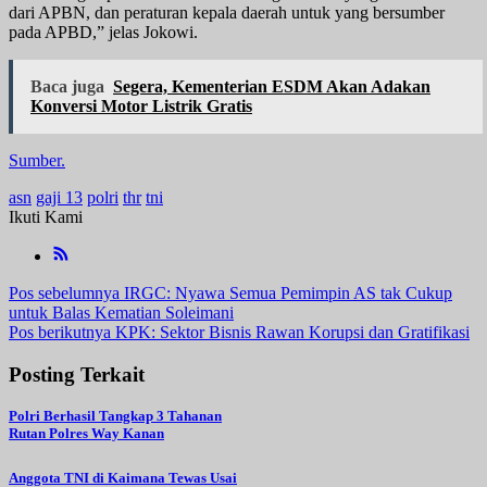
dari APBN, dan peraturan kepala daerah untuk yang bersumber
pada APBD,” jelas Jokowi.
Baca juga
Segera, Kementerian ESDM Akan Adakan
Konversi Motor Listrik Gratis
Sumber.
asn
gaji 13
polri
thr
tni
Ikuti Kami
Navigasi
Pos sebelumnya
IRGC: Nyawa Semua Pemimpin AS tak Cukup
untuk Balas Kematian Soleimani
pos
Pos berikutnya
KPK: Sektor Bisnis Rawan Korupsi dan Gratifikasi
Posting Terkait
Polri Berhasil Tangkap 3 Tahanan
Rutan Polres Way Kanan
Anggota TNI di Kaimana Tewas Usai