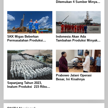
Ditemukan 4 Sumber Minyak
Pembuktian
Baru di Indonesia
SKK Migas Beberkan
Indonesia Akan Ada
Permasalahan Produksi
Tambahan Produksi Minyak
Minyak Nasional Tidak Capai
pada Agustus 2024
Target
Prabowo Jalani Operasi
Besar, Ini Kisahnya
Sepanjang Tahun 2023,
Inalum Produksi 215 Ribu
Ton Aluminium