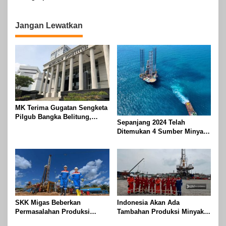
Pengamat: Semua Anggota
Dukungan Publik
Polri Harus Tes Urine!
Jangan Lewatkan
MK Terima Gugatan Sengketa
Pilgub Bangka Belitung,
Sepanjang 2024 Telah
Sidang Lanjut ke Tahap
Ditemukan 4 Sumber Minyak
Pembuktian
Baru di Indonesia
SKK Migas Beberkan
Indonesia Akan Ada
Permasalahan Produksi
Tambahan Produksi Minyak
Minyak Nasional Tidak Capai
pada Agustus 2024