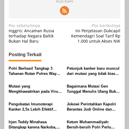
Ikuti Kami
Navigasi
Pos sebelumnya
Pos berikutnya
Inggris: Ancaman Rusia
Ini Penjelasan Dukcapil
pos
terhadap Negara Baltik
Kemendagri Soal Tarif Rp
Bukan Hal Baru
1.000 untuk Akses NIK
Posting Terkait
Polri Berhasil Tangkap 3
Petunjuk kanker baru muncul
Tahanan Rutan Polres Way
dari mutasi yang tidak biasa
Kanan
yang hanya ditemukan di
jaringan lambung
Mutasi yang
Bagaimana Mutasi Gen
Mengkhawatirkan pada Virus
Tunggal Menulis Ulang Buku
H5N1 Menimbulkan Tanda
tentang Disabilitas Intelektual
Bahaya Pandemi
Pengobatan Imunoterapi
Jokowi Perintahkan Kapolri
Kanker 2,5x Lebih Efektif
Berantas Judi Online dan
Dengan Mutasi DNA
Narkoba
Mitokondria
Irjen Teddy Minahasa
Ketum Muhammadiyah:
Ditangkap karena Narkoba,
Bersih-bersih Polri Perlu