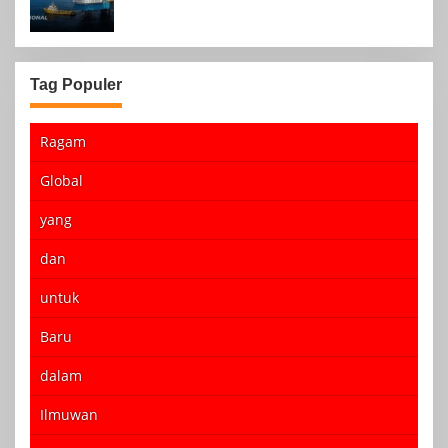
Tag Populer
Ragam
Global
yang
dan
untuk
Baru
dalam
Ilmuwan