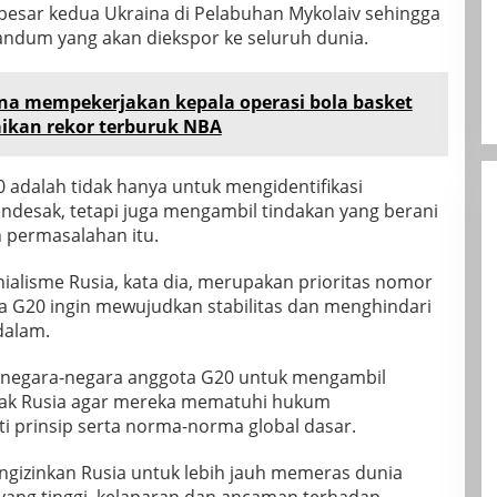
esar kedua Ukraina di Pelabuhan Mykolaiv sehingga
ndum yang akan diekspor ke seluruh dunia.
na mempekerjakan kepala operasi bola basket
aikan rekor terburuk NBA
 adalah tidak hanya untuk mengidentifikasi
ndesak, tetapi juga mengambil tindakan yang berani
 permasalahan itu.
ialisme Rusia, kata dia, merupakan prioritas nomor
ta G20 ingin mewujudkan stabilitas dan menghindari
dalam.
a negara-negara anggota G20 untuk mengambil
sak Rusia agar mereka mematuhi hukum
i prinsip serta norma-norma global dasar.
engizinkan Rusia untuk lebih jauh memeras dunia
yang tinggi, kelaparan dan ancaman terhadap