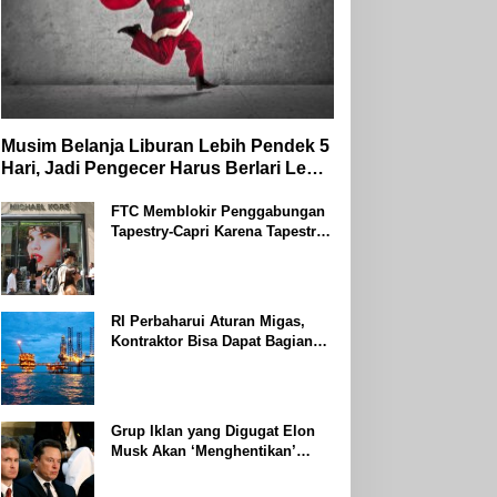
Musim Belanja Liburan Lebih Pendek 5
Hari, Jadi Pengecer Harus Berlari Lebih
Cepat di Tahun 2024
FTC Memblokir Penggabungan
Tapestry-Capri Karena Tapestry
Bersumpah Untuk Melawan
Mengatakan Itu ‘Pro-Konsumen’
RI Perbaharui Aturan Migas,
Kontraktor Bisa Dapat Bagian
Hingga 95 Persen
Grup Iklan yang Digugat Elon
Musk Akan ‘Menghentikan’
Operasionalnya