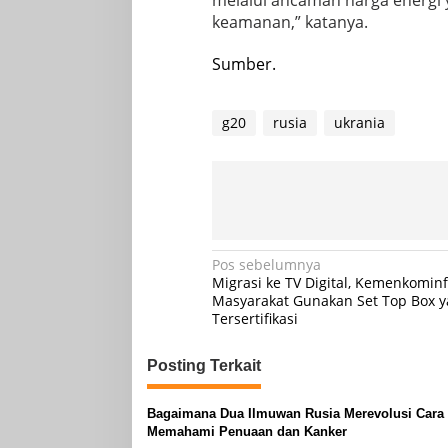
keamanan,” katanya.
Sumber.
g20
rusia
ukrania
Navigasi
Pos sebelumnya
Migrasi ke TV Digital, Kemenkomin
pos
Masyarakat Gunakan Set Top Box 
Tersertifikasi
Posting Terkait
Bagaimana Dua Ilmuwan Rusia Merevolusi Cara 
Memahami Penuaan dan Kanker