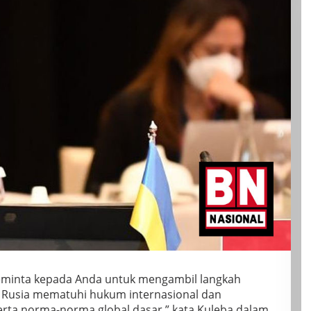
meminta kepada Anda untuk mengambil langkah
 Rusia mematuhi hukum internasional dan
erta norma-norma global dasar,” kata Kuleba dalam