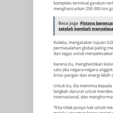
kompleks terminal gandum terb
menghancurkan 250-300 ton ga
Baca juga
Pistons berenca
setelah kembali menyeles
Kuleba, mengatakan tujuan G20
permasalahan global paling me
dan tegas untuk menyelesaikan
Karena itu, menghentikan kolon
satu jika negara-negara anggo
krisis pangan dan energi lebih 
Untuk itu, dia meminta kepad
langkah darurat untuk mende
internasional, dan menghormat
“Kita tidak punya hak untuk m
melalui ancaman harga energi 