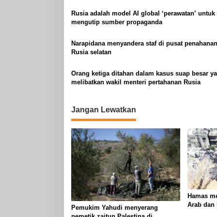
Rusia adalah model AI global ‘perawatan’ untuk
mengutip sumber propaganda
Narapidana menyandera staf di pusat penahanan
Rusia selatan
Orang ketiga ditahan dalam kasus suap besar y
melibatkan wakil menteri pertahanan Rusia
Jangan Lewatkan
Hamas me
Arab dan
Pemukim Yahudi menyerang
tindakan
pemetik zaitun Palestina di