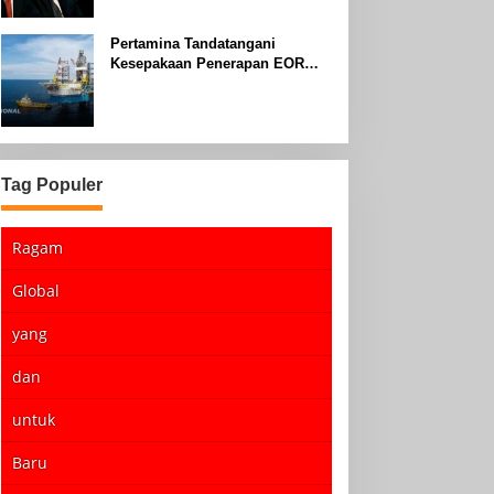
Pertamina Tandatangani
Kesepakaan Penerapan EOR
dengan Sinopec Akhir Agustus
2024
Tag Populer
Ragam
Global
yang
dan
untuk
Baru