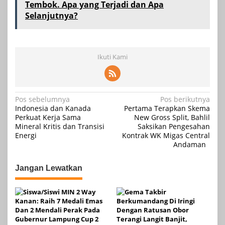
Tembok. Apa yang Terjadi dan Apa
Selanjutnya?
Ikuti Kami
Navigasi
Pos sebelumnya
Pos berikutnya
Indonesia dan Kanada
Pertama Terapkan Skema
pos
Perkuat Kerja Sama
New Gross Split, Bahlil
Mineral Kritis dan Transisi
Saksikan Pengesahan
Energi
Kontrak WK Migas Central
Andaman
Jangan Lewatkan