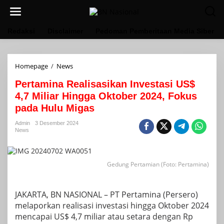
Lewati
ke
konten
Redaksi
Disclaimer
Pedoman Pemberitaan Media Siber
Pertamina
Homepage
/
News
Realisasikan
Pertamina Realisasikan Investasi US$
Investasi
US$
4,7 Miliar Hingga Oktober 2024, Fokus
4,7
pada Hulu Migas
Miliar
Hingga
Admin
3 Desember 2024
Oktober
News
2024,
Fokus
pada
Hulu
Gedung Pertamian (Foto: Pertamina)
Migas
JAKARTA, BN NASIONAL – PT Pertamina (Persero)
melaporkan realisasi investasi hingga Oktober 2024
mencapai US$ 4,7 miliar atau setara dengan Rp