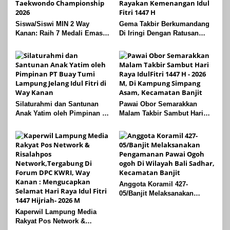
Siswa/Siswi MIN 2 Way
Gema Takbir Berkumandang
Kanan: Raih 7 Medali Emas
Di Iringi Dengan Ratusan
Dan 2 Mendali Perak Pada
Obor Terangi Langit Banjit,
Gubernur Lampung Cup 2
Rayakan Kemenangan Idul
Taekwondo Championship
Fitri 1447 H
2026
Silaturahmi dan Santunan
Pawai Obor Semarakkan
Anak Yatim oleh Pimpinan PT
Malam Takbir Sambut Hari
Buay Tumi Lampung Jelang
Raya IdulFitri 1447 H – 2026
Idul Fitri di Way Kanan
M, Di Kampung Simpang
Asam, Kecamatan Banjit
Anggota Koramil 427-
05/Banjit Melaksanakan
Pengamanan Pawai Ogoh
Kaperwil Lampung Media
ogoh Di Wilayah Bali Sadhar,
Rakyat Pos Network &
Kecamatan Banjit