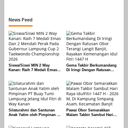
Risalahpos
Network,Tergabung Di Forum
DPC KWRI, Way Kanan :
Mengucapkan Selamat Hari
News Feed
Raya Idul Fitri 1447 Hijriah-
2026 M
Siswa/Siswi MIN 2 Way
Gema Takbir Berkumandang
Kanan: Raih 7 Medali Emas
Di Iringi Dengan Ratusan
Dan 2 Mendali Perak Pada
Obor Terangi Langit Banjit,
Gubernur Lampung Cup 2
Rayakan Kemenangan Idul
Taekwondo Championship
Fitri 1447 H
2026
Silaturahmi dan Santunan
Pawai Obor Semarakkan
Anak Yatim oleh Pimpinan PT
Malam Takbir Sambut Hari
Buay Tumi Lampung Jelang
Raya IdulFitri 1447 H – 2026
Idul Fitri di Way Kanan
M, Di Kampung Simpang