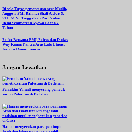
Di sela Tugas pemantauan arus Mudik,
Anggota PMI Rahmat Shali Akbar. S.
STP. M. Si,,Tinggalkan Pos Pantau
Demi Selamatkan Nyawa Bocah 7
Tahun
Posko Bersama PMI, Polres dan Dinkes
Way Kanan Pantau Arus Lalu Lintas,
Kondisi Ramai Lancar
Jangan Lewatkan
Pemukim Yahudi menyerang pemetik
zaitun Palestina di Betlehem
Hamas menyerukan para pemimpin
Arab dan Islam untuk mengambil