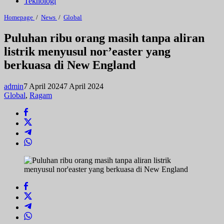
Teknologi
Puluhan
Homepage
/
News
/
Global
ribu
orang
Puluhan ribu orang masih tanpa aliran
masih
listrik menyusul nor’easter yang
tanpa
aliran
berkuasa di New England
listrik
menyusul
nor'easter
admin
7 April 2024
7 April 2024
yang
Global
,
Ragam
berkuasa
di
New
England