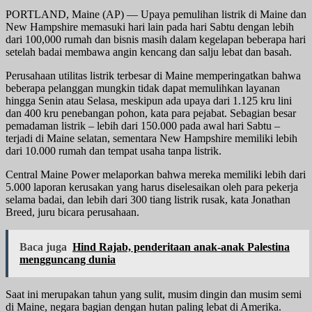
PORTLAND, Maine (AP) — Upaya pemulihan listrik di Maine dan
New Hampshire memasuki hari lain pada hari Sabtu dengan lebih
dari 100,000 rumah dan bisnis masih dalam kegelapan beberapa hari
setelah badai membawa
angin kencang dan salju lebat dan basah
.
Perusahaan utilitas listrik terbesar di Maine memperingatkan bahwa
beberapa pelanggan mungkin tidak dapat memulihkan layanan
hingga Senin atau Selasa, meskipun ada upaya dari 1.125 kru lini
dan 400 kru penebangan pohon, kata para pejabat. Sebagian besar
pemadaman listrik – lebih dari 150.000 pada awal hari Sabtu –
terjadi di Maine selatan, sementara New Hampshire memiliki lebih
dari 10.000 rumah dan tempat usaha tanpa listrik.
Central Maine Power melaporkan bahwa mereka memiliki lebih dari
5.000 laporan kerusakan yang harus diselesaikan oleh para pekerja
selama badai, dan lebih dari 300 tiang listrik rusak, kata Jonathan
Breed, juru bicara perusahaan.
Baca juga
Hind Rajab, penderitaan anak-anak Palestina
mengguncang dunia
Saat ini merupakan tahun yang sulit, musim dingin dan musim semi
di Maine, negara bagian dengan hutan paling lebat di Amerika.