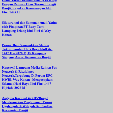
Gema Takbir Berkumandang Di Iringi
Dengan Ratusan Obor Terangi Langit
Banjit, Rayakan Kemenangan Idul
Fitri 1447 H
Silaturahmi dan Santunan Anak Yatim
oleh Pimpinan PT Buay Tumi
Lampung Jelang Idul Fitri di Way
Kanan
Pawai Obor Semarakkan Malam
Takbir Sambut Hari Raya IdulFitri
1447 H – 2026 M, Di Kampung
Simpang Asam, Kecamatan Banjit
Kaperwil Lampung Media Rakyat Pos
Network & Risalahpos
Network,Tergabung Di Forum DPC
KWRI, Way Kanan : Mengucapkan
Selamat Hari Raya Idul Fitri 1447
Hijriah- 2026 M
Anggota Koramil 427-05/Banjit
Melaksanakan Pengamanan Pawai
Ogoh ogoh Di Wilayah Bali Sadhar,
Kecamatan Banjit