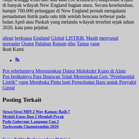
di banyak wilayah New England bagian utara. Secara keseluruhan,
hampir 700.000 pelanggan di New England pernah mengalami
pemadaman listrik pada satu titik setelah bencana terbesar pada
bulan April atau Paskah yang melanda wilayah tersebut sejak tahun
2020, kata para pejabat.
aliran
berkuasa
England
Global
LISTRIK
Masih
menyusul
noreaster
Orang
Puluhan
Ragam
ribu
Tanpa
yang
Ikuti Kami
Navigasi
Pos sebelumnya
Mengungkap Dapur Molekuler Kuno di Alam
Pos berikutnya
Para Ilmuwan Telah Menemukan Gen “Pembangkit
pos
Listrik” yang Membuka Pintu bagi Pengobatan Baru untuk Penyakit
Ginjal
Posting Terkait
Siswa/Siswi MIN 2 Way Kanan: Raih 7
Medali Emas Dan 2 Mendali Perak
Pada Gubernur Lampung Cup 2
Taekwondo Championship 2026