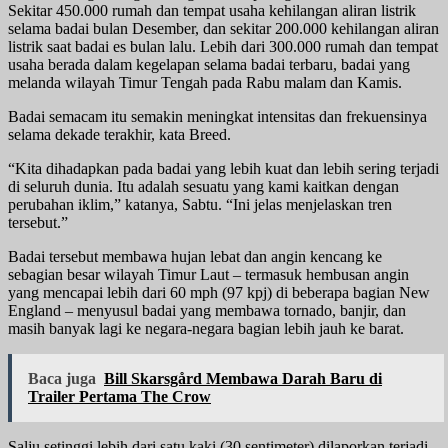
Sekitar 450.000 rumah dan tempat usaha kehilangan aliran listrik
selama badai bulan Desember, dan sekitar 200.000 kehilangan aliran
listrik saat badai es bulan lalu. Lebih dari 300.000 rumah dan tempat
usaha berada dalam kegelapan selama badai terbaru, badai yang
melanda wilayah Timur Tengah pada Rabu malam dan Kamis.
Badai semacam itu semakin meningkat intensitas dan frekuensinya
selama dekade terakhir, kata Breed.
“Kita dihadapkan pada badai yang lebih kuat dan lebih sering terjadi
di seluruh dunia. Itu adalah sesuatu yang kami kaitkan dengan
perubahan iklim,” katanya, Sabtu. “Ini jelas menjelaskan tren
tersebut.”
Badai tersebut membawa hujan lebat dan angin kencang ke
sebagian besar wilayah Timur Laut – termasuk hembusan angin
yang mencapai lebih dari 60 mph (97 kpj) di beberapa bagian New
England – menyusul badai yang membawa tornado, banjir, dan
masih banyak lagi ke negara-negara bagian lebih jauh ke barat.
Baca juga
Bill Skarsgård Membawa Darah Baru di
Trailer Pertama The Crow
Salju setinggi lebih dari satu kaki (30 sentimeter) dilaporkan terjadi