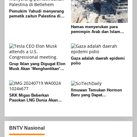
Pemukim Yahudi menyerang
pemetik zaitun Palestina di
Betlehem
Hamas menyerukan para
pemimpin Arab dan Islam
untuk mengambil tindakan
untuk menghentikan
genosida di Gaza
Gaza adalah daerah epidemi
polio
Grup Iklan yang Digugat Elon
Musk Akan ‘Menghentikan’
Operasionalnya
Ilmuwan Temukan Hormon
Baru yang Dapat
SKK Migas Beberkan
Menggandakan Massa Tulang
Pasokan LNG Dunia Akan
Meluber di Tahun 2030
BNTV Nasional