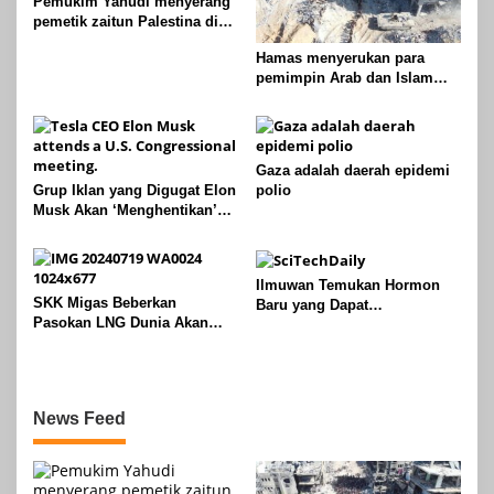
Pemukim Yahudi menyerang
pemetik zaitun Palestina di
Betlehem
Hamas menyerukan para
pemimpin Arab dan Islam
untuk mengambil tindakan
untuk menghentikan
genosida di Gaza
Gaza adalah daerah epidemi
Grup Iklan yang Digugat Elon
polio
Musk Akan ‘Menghentikan’
Operasionalnya
Ilmuwan Temukan Hormon
SKK Migas Beberkan
Baru yang Dapat
Pasokan LNG Dunia Akan
Menggandakan Massa Tulang
Meluber di Tahun 2030
News Feed