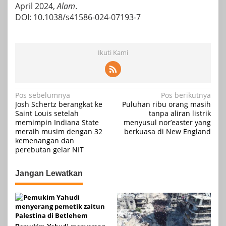
April 2024,
Alam
.
DOI: 10.1038/s41586-024-07193-7
Ikuti Kami
Navigasi
Pos sebelumnya
Pos berikutnya
Josh Schertz berangkat ke
Puluhan ribu orang masih
pos
Saint Louis setelah
tanpa aliran listrik
memimpin Indiana State
menyusul nor’easter yang
meraih musim dengan 32
berkuasa di New England
kemenangan dan
perebutan gelar NIT
Jangan Lewatkan