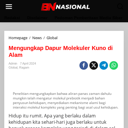
Lewati
ke
konten
Redaksi
Disclaimer
Pedoman Pemberitaan Media Siber
Mengungkap
Homepage
/
News
/
Global
Dapur
Mengungkap Dapur Molekuler Kuno di
Molekuler
Kuno
Alam
di
Alam
Admin
7 April 2024
Global
,
Ragam
Penelitian mengungkapkan bahwa aliran panas zaman dahulu
mungkin telah mengatur molekul prebiotik menjadi bahan
penyusun kehidupan, menyediakan mekanisme alami bagi
interaksi molekul kompleks yang penting bagi asal usul kehidupan.
Hidup itu rumit. Apa yang berlaku dalam
kehidupan kita sehari-hari juga berlaku untuk