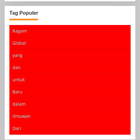
Tag Populer
Ragam
Global
yang
dan
untuk
Baru
dalam
Ilmuwan
Dari