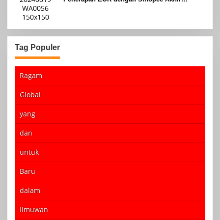
Agustus 2024
Tag Populer
Ragam
Global
yang
dan
untuk
Baru
dalam
Ilmuwan