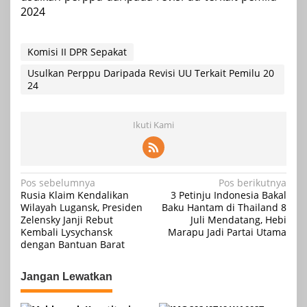
2024
Komisi II DPR Sepakat
Usulkan Perppu Daripada Revisi UU Terkait Pemilu 20
24
Ikuti Kami
Navigasi
Pos sebelumnya
Pos berikutnya
Rusia Klaim Kendalikan
3 Petinju Indonesia Bakal
pos
Wilayah Lugansk, Presiden
Baku Hantam di Thailand 8
Zelensky Janji Rebut
Juli Mendatang, Hebi
Kembali Lysychansk
Marapu Jadi Partai Utama
dengan Bantuan Barat
Jangan Lewatkan