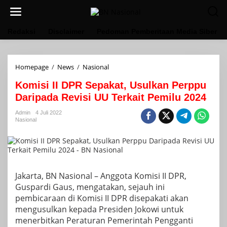
Lewati
ke
konten
Redaksi
Disclaimer
Pedoman Pemberitaan Media Siber
Komisi
Homepage
/
News
/
Nasional
II
Komisi II DPR Sepakat, Usulkan Perppu
DPR
Sepakat,
Daripada Revisi UU Terkait Pemilu 2024
Usulkan
Perppu
Admin
4 Juli 2022
Nasional
Daripada
Revisi
UU
Terkait
Pemilu
2024
Jakarta, BN Nasional – Anggota Komisi II DPR,
Guspardi Gaus, mengatakan, sejauh ini
pembicaraan di Komisi II DPR disepakati akan
mengusulkan kepada Presiden Jokowi untuk
menerbitkan Peraturan Pemerintah Pengganti