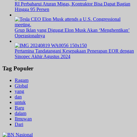
RI Perbaharui Aturan Migas, Kontraktor Bisa Dapat Bagian
Hingga 95 Persen
Grup Iklan yang Digugat Elon Musk Akan ‘Menghentikan’
Operasionalnya
Pertamina Tandatangani Kesepakaan Penerapan EOR dengan
Sinopec Akhir Agustus 2024
Tag Populer
Ragam
Global
yang
dan
untuk
Baru
dalam
Ilmuwan
Dari