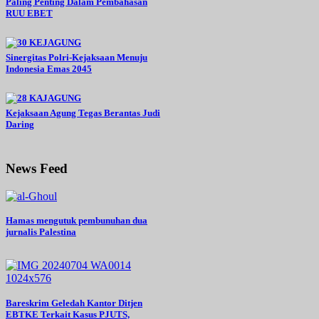
Paling Penting Dalam Pembahasan
RUU EBET
Sinergitas Polri-Kejaksaan Menuju
Indonesia Emas 2045
Kejaksaan Agung Tegas Berantas Judi
Daring
News Feed
Hamas mengutuk pembunuhan dua
jurnalis Palestina
Bareskrim Geledah Kantor Ditjen
EBTKE Terkait Kasus PJUTS,