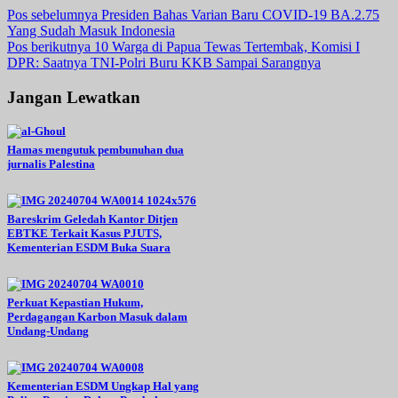
Navigasi
Pos sebelumnya
Presiden Bahas Varian Baru COVID-19 BA.2.75
Yang Sudah Masuk Indonesia
pos
Pos berikutnya
10 Warga di Papua Tewas Tertembak, Komisi I
DPR: Saatnya TNI-Polri Buru KKB Sampai Sarangnya
Jangan Lewatkan
Hamas mengutuk pembunuhan dua
jurnalis Palestina
Bareskrim Geledah Kantor Ditjen
EBTKE Terkait Kasus PJUTS,
Kementerian ESDM Buka Suara
Perkuat Kepastian Hukum,
Perdagangan Karbon Masuk dalam
Undang-Undang
Kementerian ESDM Ungkap Hal yang