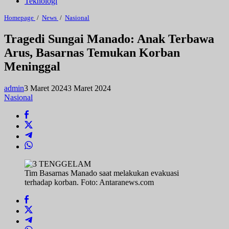
Teknologi
Tragedi
Homepage
/
News
/
Nasional
Sungai
Manado:
Tragedi Sungai Manado: Anak Terbawa
Anak
Arus, Basarnas Temukan Korban
Terbawa
Arus,
Meninggal
Basarnas
Temukan
Korban
admin
3 Maret 2024
3 Maret 2024
Meninggal
Nasional
Tim Basarnas Manado saat melakukan evakuasi
terhadap korban. Foto: Antaranews.com