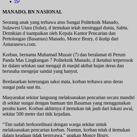
MANADO, BN NASIONAL
Seorang anak yang terbawa arus Sungai Politeknik Manado,
Sulawesi Utara (Sulut), d itemukan telah meninggal dunia, Sabtu.
Demikian d isampaikan oleh Kepala Kantor Pencarian dan
Pertolongan (Basarnas) Manado, Monce Brury, d ikutip dari
Antaranews.com.
Korban, bernama Muhamad Muzair (7) dan beralamat di Perum
Panda Mas Lingkungan 7 Politeknik Manado, d iketahui terperosok
ke dalam selokan saat mengaji di masjid akibat hujan deras dan
berusaha mengejar sandal yang hanyut.
Berdasarkan keterangan saksi mata, korban terbawa arus deras
sungai pada saat itu.
Masyarakat sekitar langsung melaksanakan pencarian secara mandiri
di sekitar sungai dengan bantuan tim Basarnas yang menggunakan
perahu karet. Korban akhirnya d itemukan tak jauh dari lokasi awal,
sekitar 500 meter dari titik kejadian.
“Tim sudah berkoordinasi dengan warga sekitar untuk
melaksanakan pencarian korban. Namun, korban telah d itemukan
dalam keadaan tidak bernyawa,” ungkap Monce Brury.