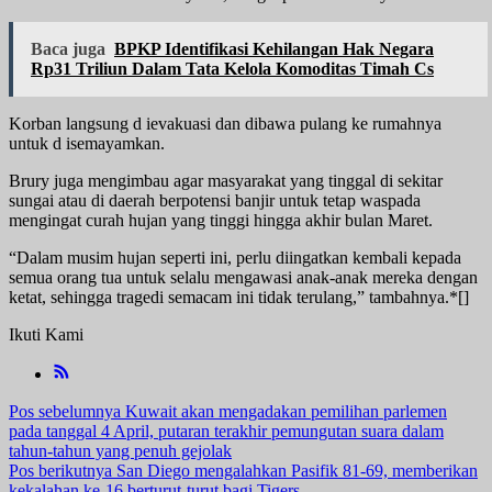
Baca juga
BPKP Identifikasi Kehilangan Hak Negara
Rp31 Triliun Dalam Tata Kelola Komoditas Timah Cs
Korban langsung d ievakuasi dan dibawa pulang ke rumahnya
untuk d isemayamkan.
Brury juga mengimbau agar masyarakat yang tinggal di sekitar
sungai atau di daerah berpotensi banjir untuk tetap waspada
mengingat curah hujan yang tinggi hingga akhir bulan Maret.
“Dalam musim hujan seperti ini, perlu diingatkan kembali kepada
semua orang tua untuk selalu mengawasi anak-anak mereka dengan
ketat, sehingga tragedi semacam ini tidak terulang,” tambahnya.*[]
Ikuti Kami
Navigasi
Pos sebelumnya
Kuwait akan mengadakan pemilihan parlemen
pada tanggal 4 April, putaran terakhir pemungutan suara dalam
pos
tahun-tahun yang penuh gejolak
Pos berikutnya
San Diego mengalahkan Pasifik 81-69, memberikan
kekalahan ke-16 berturut-turut bagi Tigers