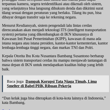
terpantau kamera, segera teridentifikasi atau dikenali oleh sistem,
yang selanjutnya bisa langsung dihukum denda dan dikirimi surat
tilang sesuai dengan peraturan yang berlaku. Tilang itu pun, bisa
dibayar dengan transfer saja ke rekening negara.
Menurut Resdiansyah, sistem pengendali lalu lintas cerdas
direncanakan akan menjadi teknologi ITS (intelligent transportation
system) pertama yang dikembangkan di IKN khususnya di
Kawasan Inti Pusat Pemerintahan (KIPP), kawasan di mana ada
istana negara atau istana presiden, kantor-kantor kementerian, kantor
lembaga-lembaga tinggi negara, dan markas TNI dan Polri.
Kepala Otorita Ibu Kota Nusantara Bambang Susantono berharap
bahwa sistem transportasi cerdas itu mampu menjawab tantangan di
masa depan di IKN untuk mendapatkan kualitas hidup yang lebih
baik.
Baca juga
Dampak Korupsi Tata Niaga Timah, Lima
Smelter di Babel PHK Ribuan Pekerja
“Dan kelak juga bisa diterapkan di kota-kota lainnya di Indonesia,”
kata Bambang.