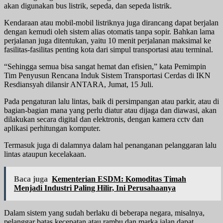
akan digunakan bus listrik, sepeda, dan sepeda listrik.
Kendaraan atau mobil-mobil listriknya juga dirancang dapat berjalan
dengan kemudi oleh sistem alias otomatis tanpa sopir. Bahkan lama
perjalanan juga ditentukan, yaitu 10 menit perjalanan maksimal ke
fasilitas-fasilitas penting kota dari simpul transportasi atau terminal.
“Sehingga semua bisa sangat hemat dan efisien,” kata Pemimpin
Tim Penyusun Rencana Induk Sistem Transportasi Cerdas di IKN
Resdiansyah dilansir ANTARA, Jumat, 15 Juli.
Pada pengaturan lalu lintas, baik di persimpangan atau parkir, atau di
bagian-bagian mana yang perlu diatur atau dijaga dan diawasi, akan
dilakukan secara digital dan elektronis, dengan kamera cctv dan
aplikasi perhitungan komputer.
Termasuk juga di dalamnya dalam hal penanganan pelanggaran lalu
lintas ataupun kecelakaan.
Baca juga
Kementerian ESDM: Komoditas Timah
Menjadi Industri Paling Hilir, Ini Perusahaanya
Dalam sistem yang sudah berlaku di beberapa negara, misalnya,
pelanggar batas kecepatan atau rambu dan marka jalan dapat