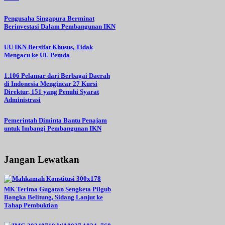
Pengusaha Singapura Berminat
Berinvestasi Dalam Pembangunan IKN
UU IKN Bersifat Khusus, Tidak
Mengacu ke UU Pemda
1.106 Pelamar dari Berbagai Daerah
di Indonesia Mengincar 27 Kursi
Direktur, 151 yang Penuhi Syarat
Administrasi
Pemerintah Diminta Bantu Penajam
untuk Imbangi Pembangunan IKN
Jangan Lewatkan
MK Terima Gugatan Sengketa Pilgub
Bangka Belitung, Sidang Lanjut ke
Tahap Pembuktian