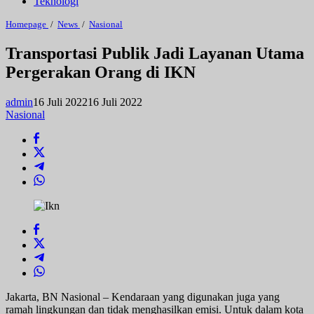
Teknologi
Transportasi
Homepage
/
News
/
Nasional
Publik
Jadi
Transportasi Publik Jadi Layanan Utama
Layanan
Pergerakan Orang di IKN
Utama
Pergerakan
Orang
admin
16 Juli 2022
16 Juli 2022
di
IKN
Nasional
Jakarta, BN Nasional – Kendaraan yang digunakan juga yang
ramah lingkungan dan tidak menghasilkan emisi. Untuk dalam kota