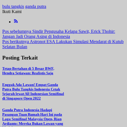
bulu tangkis
ganda putra
Ikuti Kami
Navigasi
Pos sebelumnya
Sindir Pengusaha Kelapa Sawit, Erick Thohir:
Jangan Jadi Orang Asing di Indonesia
pos
Pos berikutnya
Astronot ESA Lakukan Simulasi Mendarat di Kutub
Selatan Bulan
Posting Terkait
Tetap Bertahan di 5 Besar BWF,
Hendra Setiawan: Realistis Saja
Enggak Ada Lawan! Empat Ganda
Putra Bulu Tangkis Indonesia Cetak
Sejarah lewat All Indonesian Semifinal
di Singapore Open 2022
Ganda Putra Indonesia Hadapi
Pasangan Tuan Rumah Hari Ini pada
Laga Semifinal Malaysia Open, Rian
Ardianto: Mereka Bukan Lawan yang