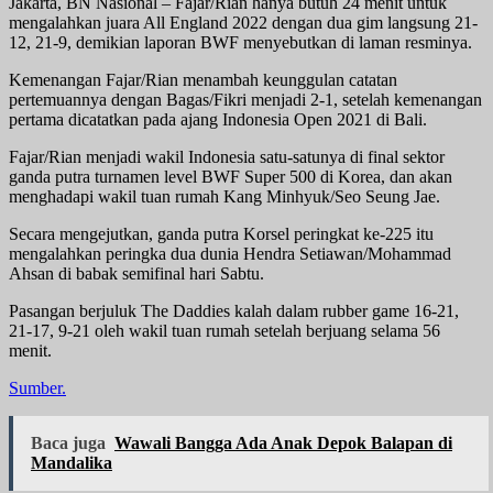
Jakarta, BN Nasional – Fajar/Rian hanya butuh 24 menit untuk
mengalahkan juara All England 2022 dengan dua gim langsung 21-
12, 21-9, demikian laporan BWF menyebutkan di laman resminya.
Kemenangan Fajar/Rian menambah keunggulan catatan
pertemuannya dengan Bagas/Fikri menjadi 2-1, setelah kemenangan
pertama dicatatkan pada ajang Indonesia Open 2021 di Bali.
Fajar/Rian menjadi wakil Indonesia satu-satunya di final sektor
ganda putra turnamen level BWF Super 500 di Korea, dan akan
menghadapi wakil tuan rumah Kang Minhyuk/Seo Seung Jae.
Secara mengejutkan, ganda putra Korsel peringkat ke-225 itu
mengalahkan peringka dua dunia Hendra Setiawan/Mohammad
Ahsan di babak semifinal hari Sabtu.
Pasangan berjuluk The Daddies kalah dalam rubber game 16-21,
21-17, 9-21 oleh wakil tuan rumah setelah berjuang selama 56
menit.
Sumber.
Baca juga
Wawali Bangga Ada Anak Depok Balapan di
Mandalika