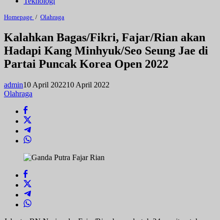
Teknologi
Kalahkan
Homepage
/
Olahraga
Bagas/Fikri,
Fajar/Rian
Kalahkan Bagas/Fikri, Fajar/Rian akan
akan
Hadapi Kang Minhyuk/Seo Seung Jae di
Hadapi
Kang
Partai Puncak Korea Open 2022
Minhyuk/Seo
Seung
Jae
admin
10 April 2022
10 April 2022
di
Olahraga
Partai
Puncak
Korea
Open
2022