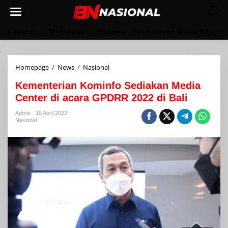
Lewati
ke
konten
Redaksi
Disclaimer
Pedoman Pemberitaan Media Siber
Kementerian
Homepage
/
News
/
Nasional
Kominfo
Kementerian Kominfo Sediakan Media
Sediakan
Media
Center di acara GPDRR 2022 di Bali
Center
di
Admin
19 April 2022
Nasional
acara
GPDRR
2022
di
Bali