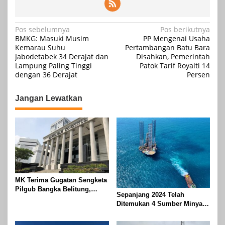
Navigasi
Pos sebelumnya
Pos berikutnya
BMKG: Masuki Musim
PP Mengenai Usaha
pos
Kemarau Suhu
Pertambangan Batu Bara
Jabodetabek 34 Derajat dan
Disahkan, Pemerintah
Lampung Paling Tinggi
Patok Tarif Royalti 14
dengan 36 Derajat
Persen
Jangan Lewatkan
MK Terima Gugatan Sengketa
Pilgub Bangka Belitung,
Sepanjang 2024 Telah
Sidang Lanjut ke Tahap
Ditemukan 4 Sumber Minyak
Pembuktian
Baru di Indonesia