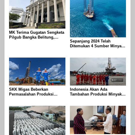
MK Terima Gugatan Sengketa
Pilgub Bangka Belitung,
Sepanjang 2024 Telah
Sidang Lanjut ke Tahap
Ditemukan 4 Sumber Minyak
Pembuktian
Baru di Indonesia
SKK Migas Beberkan
Indonesia Akan Ada
Permasalahan Produksi
Tambahan Produksi Minyak
Minyak Nasional Tidak Capai
pada Agustus 2024
Target