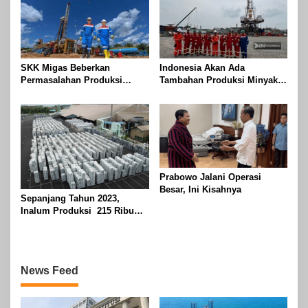
SKK Migas Beberkan
Indonesia Akan Ada
Permasalahan Produksi
Tambahan Produksi Minyak
Minyak Nasional Tidak Capai
pada Agustus 2024
Target
Prabowo Jalani Operasi
Besar, Ini Kisahnya
Sepanjang Tahun 2023,
Inalum Produksi 215 Ribu
Ton Aluminium
News Feed